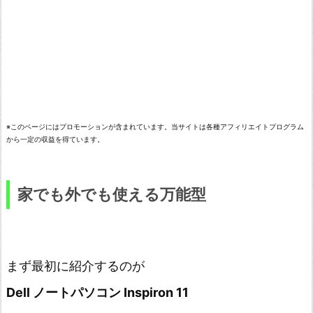
使
え
る
万
能
型
※このページにはプロモーションが含まれています。当サイトは各種アフィリエイトプログラム
安
から一定の収益を得ています。
さ
軽
家でも外でも使える万能型
さ
重
視
家
まず最初に紹介するのが
で
Dell ノートパソコン Inspiron 11
机