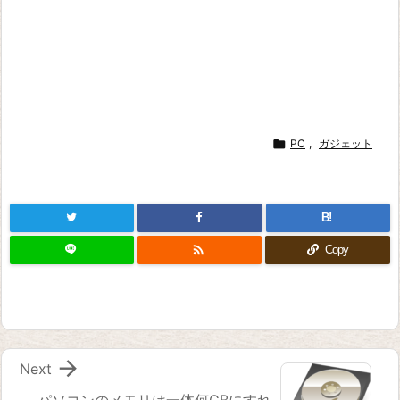

PC
,
ガジェット
B!

Copy

Next