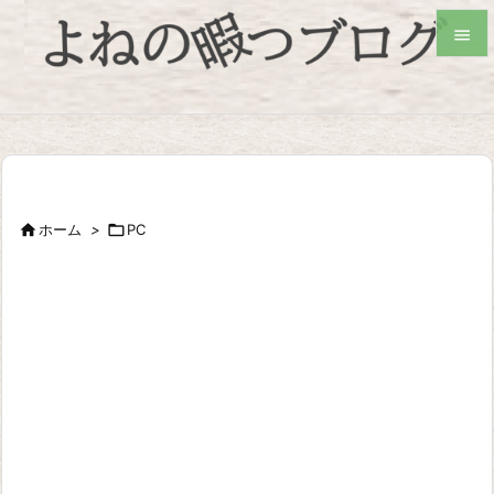


検索

ホーム
>

PC