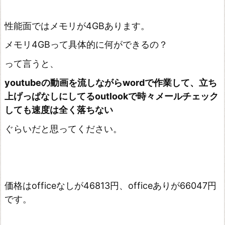
イ
ン
性能面ではメモリが4GBあります。
重
メモリ4GBって具体的に何ができるの？
視
って言うと、
ま
youtubeの動画を流しながら
wordで作業して、
立ち
と
上げっぱなしにしてるoutlookで時々メールチェック
め
しても
速度は全く落ちない
ぐらいだと思ってください。
価格はofficeなしが46813円、officeありが66047円
です。