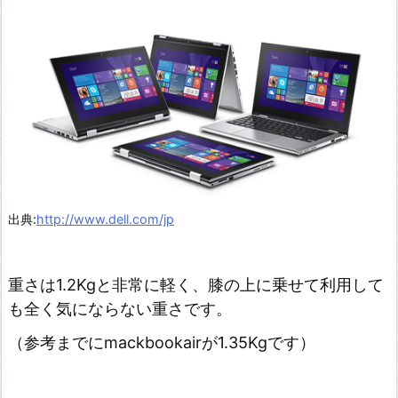
に
置
い
て
使
う
ス
タ
出典:
http://www.dell.com/jp
バ
で
ド
重さは1.2Kgと非常に軽く、膝の上に乗せて利用して
も全く気にならない重さです。
ヤ
顔
（参考までにmackbookairが1.35Kgです）
デ
ザ