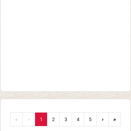
«
‹
1
2
3
4
5
›
»