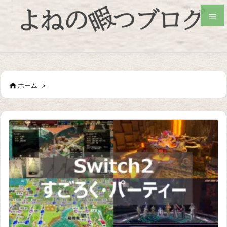


検索

ホーム
>