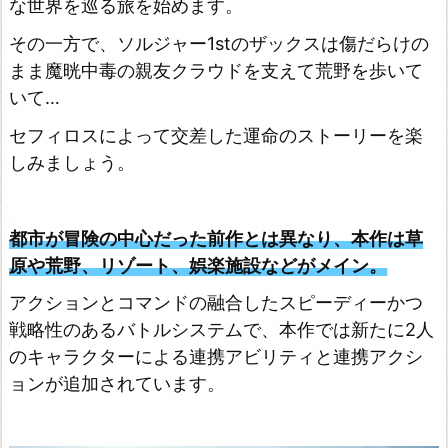
な世界を巡る旅を始めます。
P
その一方で、ソルジャー1stのザックスは傷だらけの
S
まま魔晄中毒の親友クラウドを支えて荒野を歩いて
4
いて…
の
セフィロスによって交差した運命のストーリーを楽
ソ
しみましょう。
フ
ト
都市が冒険の中心だった前作とは異なり、本作は草
も
原や荒野、リゾート、娯楽施設などがメイン。
遊
べ
アクションとコマンドの融合したスピーディーかつ
戦略性のあるバトルシステムで、本作では新たに2人
る
のキャラクターによる連携アビリティと連携アクシ
ョンが追加されています。