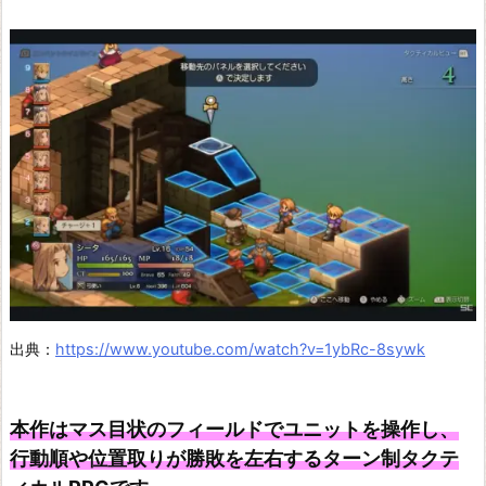
F
I
N
A
L
F
A
N
T
A
出典：
https://www.youtube.com/watch?v=1ybRc-8sywk
S
Y
X
本作はマス目状のフィールドでユニットを操作し、
V
行動順や位置取りが勝敗を左右するターン制タクテ
I