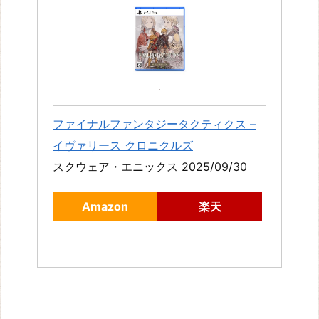
フ
ァ
ン
タ
ジ
ー
ファイナルファンタジータクティクス –
X
イヴァリース クロニクルズ
I
スクウェア・エニックス 2025/09/30
V
S
Amazon
楽天
T
R
A
N
G