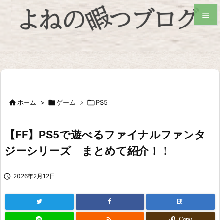


検索

ホーム
>

ゲーム
>

PS5
【FF】PS5で遊べるファイナルファンタ
ジーシリーズ まとめて紹介！！

2026年2月12日
B!

Copy