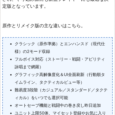
ァ
定版となっています。
ン
タ
ジ
原作とリメイク版の主な違いはこちら。
ー
V
クラシック（原作準拠）とエンハンスド（現代仕
I
様）の2モード収録
I
フルボイス対応（ストーリー・戦闘・アビリティ
-
詠唱まで網羅）
リ
グラフィック高解像度化＆UI全面刷新（行動順タ
ユ
イムライン、タクティカルビュー等）
ニ
難易度3段階（カジュアル／スタンダード／タクテ
オ
ィカル）をいつでも選択可能
ン
オートセーブ機能と戦闘中の巻き戻し昨日追加
フ
ユニット上限50体、マイセット登録やお気に入り