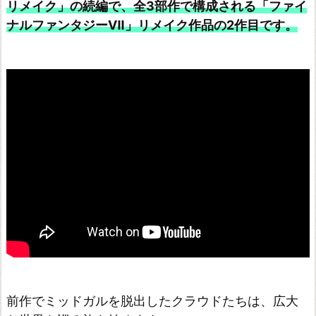
リメイク」の続編で、全3部作で構成される「ファイ
A
ナルファンタジーⅦ」リメイク作品の2作目です。
L
F
A
N
T
A
S
Y
O
R
I
G
I
前作でミッドガルを脱出したクラウドたちは、広大
N