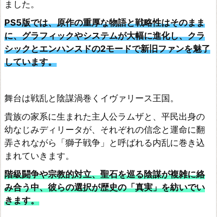
ました。
ナ
PS5版では、原作の重厚な物語と戦略性はそのまま
ル
に、グラフィックやシステムが大幅に進化し、クラ
フ
シックとエンハンスドの2モードで新旧ファンを魅了
ァ
しています。
ン
タ
ジ
舞台は戦乱と陰謀渦巻くイヴァリース王国。
ー
貴族の家系に生まれた主人公ラムザと、平民出身の
V
幼なじみディリータが、それぞれの信念と運命に翻
I
弄されながら「獅子戦争」と呼ばれる内乱に巻き込
I
まれていきます。
リ
階級闘争や宗教的対立、聖石を巡る陰謀が複雑に絡
バ
み合う中、彼らの選択が歴史の「真実」を紡いでい
ー
きます。
ス