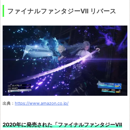
E
ファイナルファンタジーVII リバース
R
O
F
P
A
R
A
D
I
S
E
出典：
https://www.amazon.co.jp/
F
I
2020年に発売された「ファイナルファンタジーⅦ
N