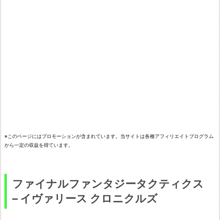
ナ
ル
フ
ァ
ン
タ
ジ
ー
タ
ク
※このページにはプロモーションが含まれています。当サイトは各種アフィリエイトプログラム
から一定の収益を得ています。
テ
ィ
ク
ファイナルファンタジータクティクス
ス
– イヴァリース クロニクルズ
–