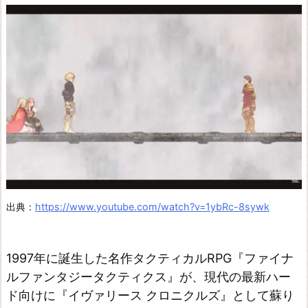
イ
ヴ
ァ
リ
ー
ス
ク
ロ
ニ
ク
出典：
https://www.youtube.com/watch?v=1ybRc-8sywk
ル
ズ
1997年に誕生した名作タクティカルRPG『ファイナ
フ
ルファンタジータクティクス』が、現代の最新ハー
ァ
ド向けに『イヴァリース クロニクルズ』として蘇り
イ