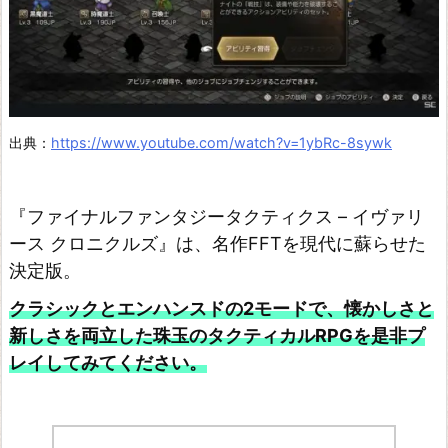
イ
ク
イ
ン
タ
出典：
https://www.youtube.com/watch?v=1ybRc-8sywk
ー
グ
『ファイナルファンタジータクティクス – イヴァリ
レ
ース クロニクルズ』は、名作FFTを現代に蘇らせた
ー
決定版。
ド
クラシックとエンハンスドの2モードで、懐かしさと
フ
新しさを両立した珠玉のタクティカルRPGを是非プ
ァ
レイしてみてください。
イ
ナ
ル