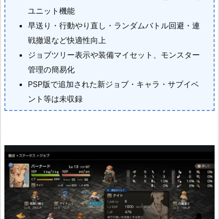
ァ
ユニット機能
イ
早送り・行動やり直し・ランダムバトル回避・連
ナ
戦撤退など快適性向上
ル
ジョブツリー表示や装備マイセット、モンスター
フ
管理の簡易化
ァ
PSP版で追加された新ジョブ・キャラ・サブイベ
ン
ント等は未収録
タ
ジ
ー
V
I
I
リ
メ