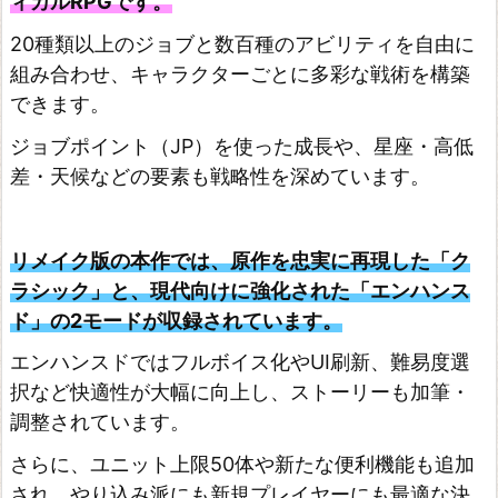
ィカルRPGです。
ク
20種類以上のジョブと数百種のアビリティを自由に
ラ
組み合わせ、キャラクターごとに多彩な戦術を構築
イ
できます。
シ
ジョブポイント（JP）を使った成長や、星座・高低
ス
差・天候などの要素も戦略性を深めています。
コ
ア
リメイク版の本作では、原作を忠実に再現した「ク
-
ラシック」と、現代向けに強化された「エンハンス
フ
ド」の2モードが収録されています。
ァ
エンハンスドではフルボイス化やUI刷新、難易度選
イ
択など快適性が大幅に向上し、ストーリーも加筆・
ナ
調整されています。
ル
さらに、ユニット上限50体や新たな便利機能も追加
フ
され、やり込み派にも新規プレイヤーにも最適な決