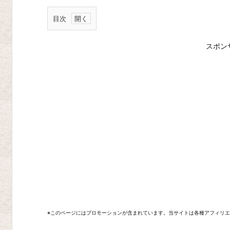
目次
新
スポン
作
お
す
す
め
ソ
フ
ト
R
i
s
※このページにはプロモーションが含まれています。当サイトは各種アフィリ
e