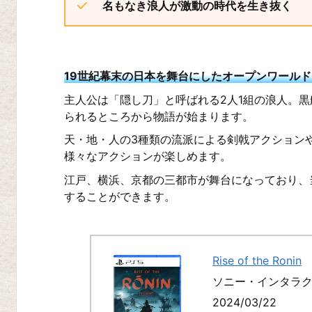
名もなき浪人が激動の時代を生き抜く
ド
お
す
19世紀幕末の日本を舞台にしたオープンワールド
す
主人公は「隠し刀」と呼ばれる2人1組の浪人。
め
られるところから物語が始まります。
ソ
天・地・人の3種類の流派による剣戟アクション
フ
様々なアクションが楽しめます。
ト
江戸、横浜、京都の三都市が舞台になっており、
ラ
することができます。
ン
キ
ン
Rise of the Ronin
グ
ソニー・インタラ
第
2024/03/22