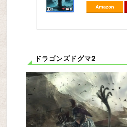
1
Amazon
位
E
L
D
E
N
ドラゴンズドグマ2
R
I
N
G
第
2
位
ホ