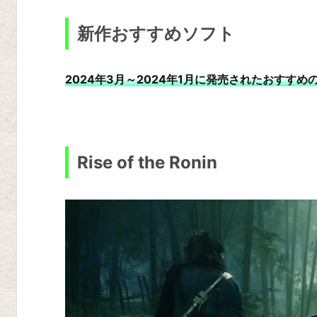
o
f
新作おすすめソフト
t
h
2024年3月～2024年1月に発売されたおすす
e
R
o
n
Rise of the Ronin
i
n
ド
ラ
ゴ
ン
ズ