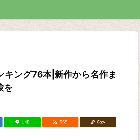
ンキング76本|新作から名作ま
験を

LINE
RSS
Copy