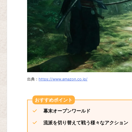
ド
グ
マ
2
ユ
ニ
コ
ー
ン
出典：
https://www.amazon.co.jp/
オ
ー
バ
幕末オープンワールド
ー
ロ
流派を切り替えて戦う様々なアクション
ー