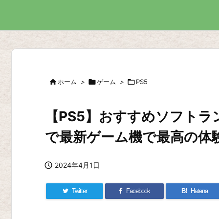

ホーム
>

ゲーム
>

PS5
【PS5】おすすめソフトラ
で最新ゲーム機で最高の体

2024年4月1日
Twitter
Facebook
B!
Hatena