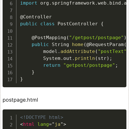
import
 org
.
springframework
.
web
.
bind
.
a
@Controller
public
class
PostController
{
@PostMapping
(
"/getpost/postpage"
)
public
 String 
home
(
@RequestParam
(
        model
.
addAttribute
(
"postText"
        System
.
out
.
println
(
str
)
;
return
"getpost/postpage"
;
}
}
postpage.html
<!DOCTYPE html>
<
html
lang
=
"
ja
"
>