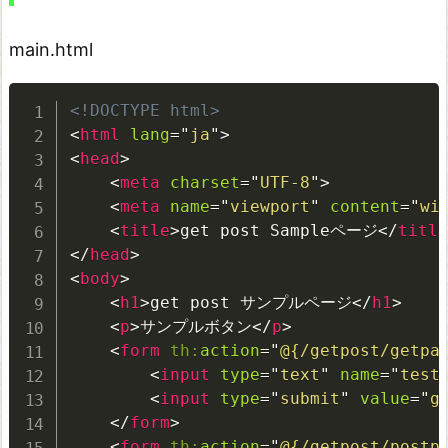
main.html
<!DOCTYPE html>
<
html
lang
=
"
ja
"
>
<
head
>
<
meta
charset
=
"
UTF-8
"
>
<
meta
name
=
"
viewport
"
content
=
"
wi
<
title
>
get post Sampleページ
</
title
</
head
>
<
body
>
<
h1
>
get post サンプルページ
</
h1
>
<
p
>
サンプルボタン
</
p
>
<
form
th:
action
=
"
@{/getpost/getpa
<
input
type
=
"
text
"
name
=
"
test
<
input
type
=
"
submit
"
value
=
"
g
</
form
>
<
form
th:
action
=
"
@{/getpost/postp