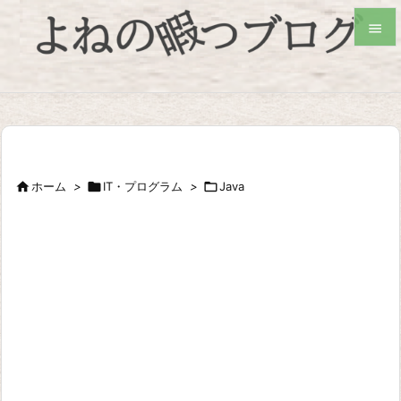


検索

ホーム
>

IT・プログラム
>

Java