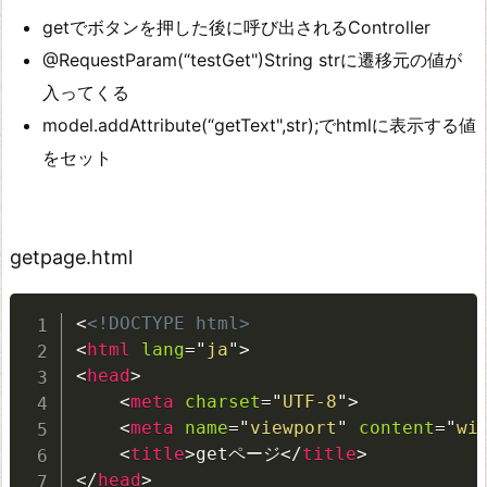
getでボタンを押した後に呼び出されるController
@RequestParam(“testGet")String strに遷移元の値が
入ってくる
model.addAttribute(“getText",str);でhtmlに表示する値
をセット
getpage.html
<
<!DOCTYPE html>
<
html
lang
=
"
ja
"
>
<
head
>
<
meta
charset
=
"
UTF-8
"
>
<
meta
name
=
"
viewport
"
content
=
"
wi
<
title
>
getページ
</
title
>
</
head
>