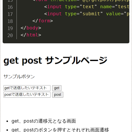
<
input
type
=
"
text
"
name
=
"
test
<
input
type
=
"
submit
"
value
=
"
p
</
form
>
</
body
>
</
html
>
get、postの遷移元となる画面
get、postのボタンを押すとそれぞれ画面遷移