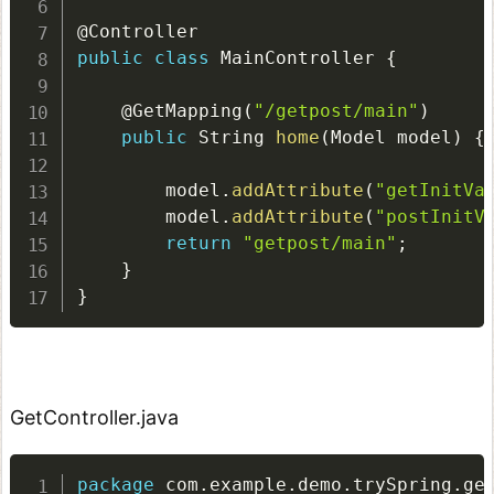
@Controller
public
class
MainController
{
@GetMapping
(
"/getpost/main"
)
public
 String 
home
(
Model model
)
{
        model
.
addAttribute
(
"getInitVa
        model
.
addAttribute
(
"postInitV
return
"getpost/main"
;
}
}
GetController.java
package
 com
.
example
.
demo
.
trySpring
.
ge