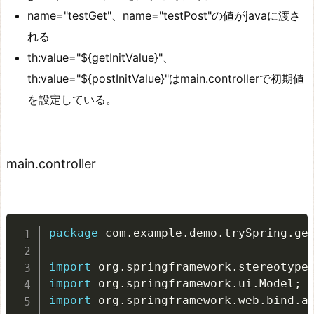
name="testGet"、name="testPost"の値がjavaに渡さ
れる
th:value="${getInitValue}"、
th:value="${postInitValue}"はmain.controllerで初期値
を設定している。
main.controller
package
 com
.
example
.
demo
.
trySpring
.
ge
import
 org
.
springframework
.
stereotype
import
 org
.
springframework
.
ui
.
Model
;
import
 org
.
springframework
.
web
.
bind
.
a