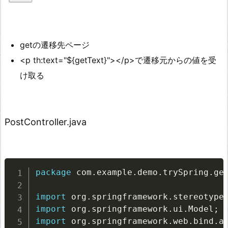
getの遷移先ページ
<p th:text="${getText}"></p>で遷移元からの値を受
け取る
PostController.java
package
 com
.
example
.
demo
.
trySpring
.
ge
import
 org
.
springframework
.
stereotype
import
 org
.
springframework
.
ui
.
Model
;
import
 org
.
springframework
.
web
.
bind
.
a