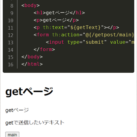
<
body
>
<
h1
>
getページ
</
h1
>
<
p
>
getページ
</
p
>
<
p
th:
text
=
"
${getText}
"
>
</
p
>
<
form
th:
action
=
"
@{/getpost/main}
<
input
type
=
"
submit
"
value
=
"
m
</
form
>
</
body
>
</
html
>