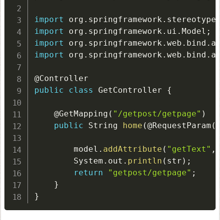
import
 org
.
springframework
.
stereotype
import
 org
.
springframework
.
ui
.
Model
;
import
 org
.
springframework
.
web
.
bind
.
a
import
 org
.
springframework
.
web
.
bind
.
a
@Controller
public
class
GetController
{
@GetMapping
(
"/getpost/getpage"
)
public
 String 
home
(
@RequestParam
(
        model
.
addAttribute
(
"getText"
,
        System
.
out
.
println
(
str
)
;
return
"getpost/getpage"
;
}
}