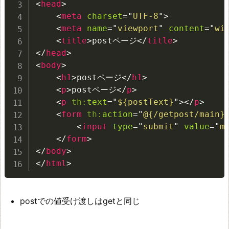
<
head
>
<
meta
charset
=
"
UTF-8
"
>
<
meta
name
=
"
viewport
"
content
=
"
wi
<
title
>
postページ
</
title
>
</
head
>
<
body
>
<
h1
>
postページ
</
h1
>
<
p
>
postページ
</
p
>
<
p
th:
text
=
"
${postText}
"
>
</
p
>
<
form
th:
action
=
"
@{/getpost/main}
<
input
type
=
"
submit
"
value
=
"
m
</
form
>
</
body
>
</
html
>
postでの値受け渡しはgetと同じ