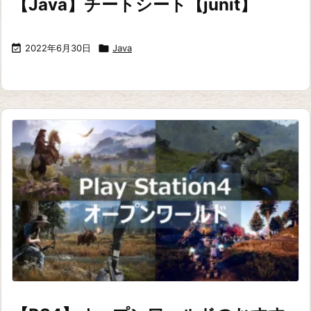
【Java】チートシート【junit】

2022年6月30日

Java