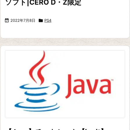
ソフト|CERO D・Z限定

2022年7月8日

PS4