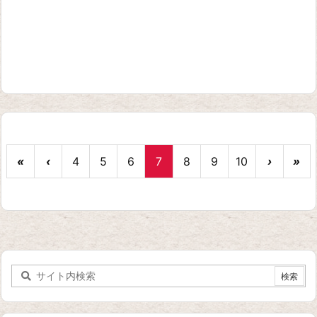
«
‹
4
5
6
7
8
9
10
›
»