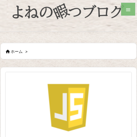


検索

ホーム
>