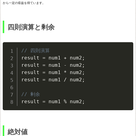
大
から一定の収益を得ています。
小
比
四則演算と剰余
較
小
数
// 四則演算
点
result 
=
 num1 
+
 num2
;
result 
=
 num1 
-
 num2
;
以
result 
=
 num1 
*
 num2
;
下
result 
=
 num1 
/
 num2
;
の
丸
// 剰余
result 
=
 num1 
%
 num2
;
目
処
理
絶対値
数