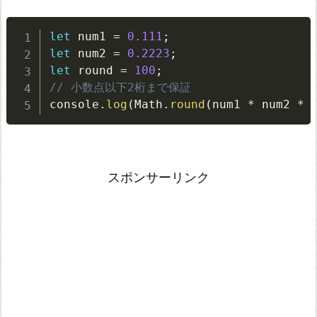
let
 num1 
=
0.111
;
let
 num2 
=
0.2223
;
let
 round 
=
100
;
// 小数点以下2桁まで保証
console
.
log
(
Math
.
round
(
num1 
*
 num2 
*
 
スポンサーリンク