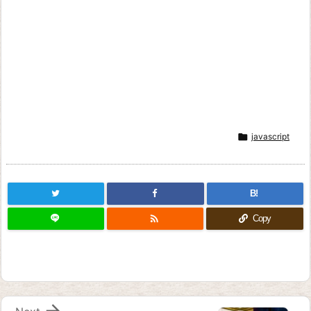

javascript
B!

Copy
