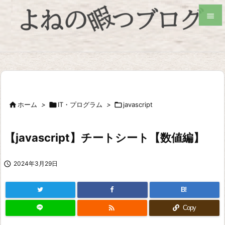


検索

ホーム
>

IT・プログラム
>

javascript
【javascript】チートシート【数値編】

2024年3月29日
B!

Copy