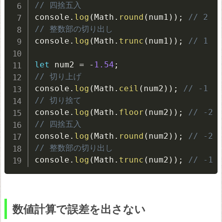
// 四捨五入
console
.
log
(
Math
.
round
(
num1
)
)
;
// 2
// 整数部の切り出し
console
.
log
(
Math
.
trunc
(
num1
)
)
;
// 1
let
 num2 
=
-
1.54
;
// 切り上げ
console
.
log
(
Math
.
ceil
(
num2
)
)
;
// -1
// 切り捨て
console
.
log
(
Math
.
floor
(
num2
)
)
;
// -2
// 四捨五入
console
.
log
(
Math
.
round
(
num2
)
)
;
// -2
// 整数部の切り出し
console
.
log
(
Math
.
trunc
(
num2
)
)
;
// -1
数値計算で誤差を出さない