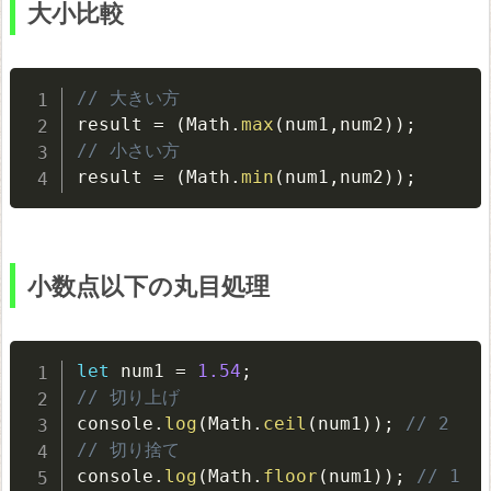
大小比較
// 大きい方
result 
=
(
Math
.
max
(
num1
,
num2
)
)
;
// 小さい方
result 
=
(
Math
.
min
(
num1
,
num2
)
)
;
小数点以下の丸目処理
let
 num1 
=
1.54
;
// 切り上げ
console
.
log
(
Math
.
ceil
(
num1
)
)
;
// 2
// 切り捨て
console
.
log
(
Math
.
floor
(
num1
)
)
;
// 1