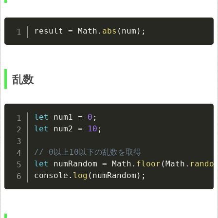
値
計
result 
=
 Math
.
abs
(
num
)
;
算
で
誤
乱数
差
を
出
let
 num1 
=
0
;
さ
let
 num2 
=
10
;
な
// 0以上10以下の乱数を取得
い
let
 numRandom 
=
 Math
.
floor
(
Math
.
rando
console
.
log
(
numRandom
)
;