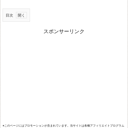
目次
四
スポンサーリンク
則
演
算
と
剰
余
絶
対
値
乱
数
※このページにはプロモーションが含まれています。当サイトは各種アフィリエイトプログラム