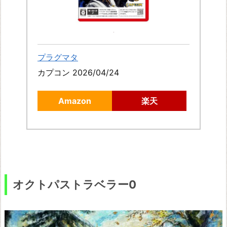
バ
ナ
ン
ザ
プラグマタ
龍
カプコン 2026/04/24
の
Amazon
楽天
国
ル
ー
ン
フ
ァ
オクトパストラベラー0
ク
ト
リ