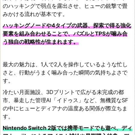
のハッキングで弱点を露出させ、ヒューの銃撃で畳
ナ
みかける流れが基本です。
ル
ハッキングノードや4タイプの武器、探索で得る強化
フ
要素を組み合わせることで、パズルとTPSが噛み合
ァ
う独自の戦略性が生まれます。
ン
タ
ジ
最大の魅力は、1人で2人を操作しているような忙し
ー
さと、行動がうまく噛み合った瞬間の気持ちよさで
タ
す。
ク
冷たい月面施設、3Dプリントで広がる未完成の都
テ
市、暴走した管理AI「イドゥス」など、無機質なSF
ィ
の中にヒューとディアナの温度ある関係が際立ちま
ク
す。
ス
Nintendo Switch 2版では携帯モードでも遊べ、ディ
–