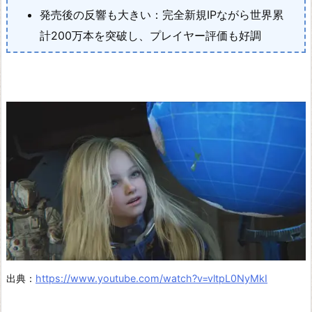
ッ
発売後の反響も大きい：完全新規IPながら世界累
ク
計200万本を突破し、プレイヤー評価も好調
×
シ
ャ
ド
ウ
ジ
ェ
ネ
レ
ー
シ
ョ
出典：
https://www.youtube.com/watch?v=vltpL0NyMkI
ン