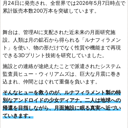
月24日に発売され、全世界では2026年5月7日時点で
a
累計販売本数200万本を突破しています。
g
i
n
舞台は、管理AIに支配された近未来の月面研究施
e
設。人類は月の鉱石から得られる「ルナフィラメン
d
ト」を使い、物の形だけでなく性質や機能まで再現
できる3Dプリント技術を研究していました。
ゼ
ル
施設との連絡が途絶えたことで派遣されたシステム
ダ
監査員ヒュー・ウィリアムズは、巨大な月震に巻き
無
込まれ、仲間とはぐれて重傷を負います。
双
そんなヒューを救うのが、ルナフィラメント製の特
封
別なアンドロイドの少女ディアナ。二人は地球への
印
帰還を目指しながら、月面施設に眠る真実へ近づい
戦
ていきます。
記