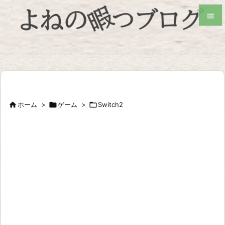


検索

ホーム
>

ゲーム
>

Switch2