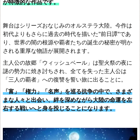
が特徴的な作品です。
舞台はシリーズおなじみのオルステラ大陸。今作は
初代よりもさらに過去の時代を描いた"前日譚"であ
り、世界の闇の根源や覇者たちの誕生の秘密が明か
される重厚な物語が展開されます。
主人公の故郷「ウィッシュベール」は聖火祭の夜に
謎の勢力に焼き討ちされ、全てを失った主人公は
「三人の覇者」への復讐を誓い旅に出ることに。
「富」「権力」「名声」を巡る抗争の中で、さまざ
まな人々と出会い、絆を深めながら大陸の命運を左
右する戦いへと身を投じることになります。