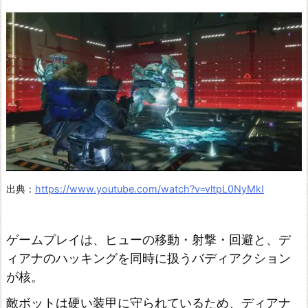
ド
ラ
ゴ
ン
ク
エ
ス
ト
I
出典：
https://www.youtube.com/watch?v=vltpL0NyMkI
＆
I
ゲームプレイは、ヒューの移動・射撃・回避と、デ
I
ィアナのハッキングを同時に扱うバディアクション
フ
が核。
ァ
敵ボットは硬い装甲に守られているため、ディアナ
イ