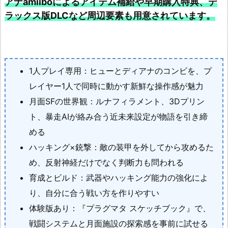
アナamiiboによるアイテム補給や早期購入特典、デ
イ
ラックス版DLCなど周辺要素も用意されています。
ヴ
ァ
リ
1人プレイ専用：ヒューとディアナのコンビを、プ
ー
レイヤー1人で同時に動かす新鮮な操作感が魅力
ス
月面SFの世界観：ルナフィラメント、3Dプリン
ク
ト、暴走AIが絡み合う近未来設定が物語を引き締
ロ
める
ニ
ハッキング×銃撃：敵の装甲を外してから攻めるた
ク
め、反射神経だけでなく判断力も問われる
ル
育成とビルド：武器やハッキング能力の強化によ
ズ
り、自分に合う戦い方を作りやすい
ソ
体験版あり：『プラグマタ スケッチブック』で、
ニ
戦闘システムと月面施設の探索感を事前に試せる