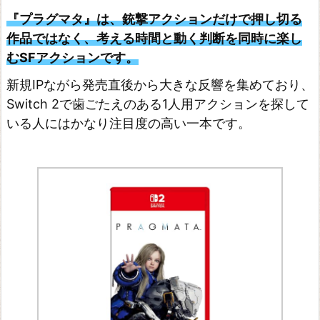
ズ
『プラグマタ』は、銃撃アクションだけで押し切る
H
作品ではなく、考える時間と動く判断を同時に楽し
A
むSFアクションです。
D
新規IPながら発売直後から大きな反響を集めており、
E
Switch 2で歯ごたえのある1人用アクションを探して
S
いる人にはかなり注目度の高い一本です。
I
I
ド
ン
キ
ー
コ
ン
グ