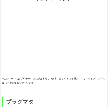
グ
マ
タ
オ
ク
ト
パ
ス
ト
ラ
※このページにはプロモーションが含まれています。当サイトは各種アフィリエイトプログラム
ベ
から一定の収益を得ています。
ラ
ー
プラグマタ
0