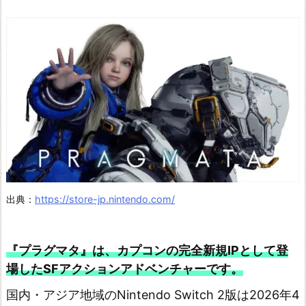
ド
ラ
ゴ
ン
ク
エ
ス
ト
V
I
出典：
https://store-jp.nintendo.com/
I
R
『プラグマタ』は、カプコンの完全新規IPとして登
e
場したSFアクションアドベンチャーです。
i
m
国内・アジア地域のNintendo Switch 2版は2026年4