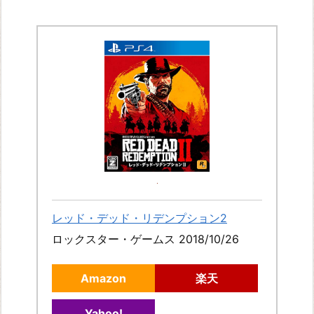
V:
S
k
y
r
i
m
ウ
ィ
ッ
チ
レッド・デッド・リデンプション2
ャ
ロックスター・ゲームス 2018/10/26
ー
3
Amazon
楽天
ワ
Yahoo!