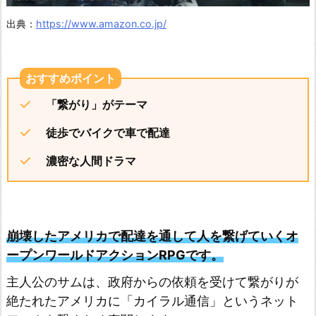
V
出典：
https://www.amazon.co.jp/
I
L
L
A
「繋がり」がテーマ
G
徒歩でバイクで車で配達
E
Z
濃密な人間ドラマ
T
h
e
崩壊したアメリカで配達を通して人を繋げていくオ
L
ープンワールドアクションRPGです。
a
主人公のサムは、政府からの依頼を受けて繋がりが
s
絶たれたアメリカに「カイラル通信」というネット
t