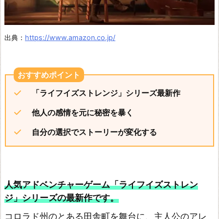
バ
ー
パ
出典：
https://www.amazon.co.jp/
ン
ク
2
「ライフイズストレンジ」シリーズ最新作
0
7
他人の感情を元に秘密を暴く
7
自分の選択でストーリーが変化する
G
h
o
人気アドベンチャーゲーム「ライフイズストレン
s
ジ」シリーズの最新作です。
t
o
コロラド州のとある田舎町を舞台に、主人公のアレ