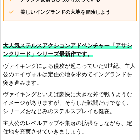
2
4
美しいイングランドの大地を冒険しよう
7
4
4
大人気ステルスアクションアドベンチャー「アサシ
8
ンクリード」シリーズ最新作です。
7
ヴァイキングによる侵攻が起こっていた9世紀、主人
1
公のエイヴォルは定住の地を求めてイングランドを
3
突き進みます。
9…
ヴァイキングといえば豪快に大きな斧で戦うような
D
イメージがありますが、そうした戦闘だけでなく、
O
シリーズおなじみのステルスプレイも健在。
O
主人公のレベルアップや集落の拡張をしながら、定
M
住地を充実させていきましょう。
E