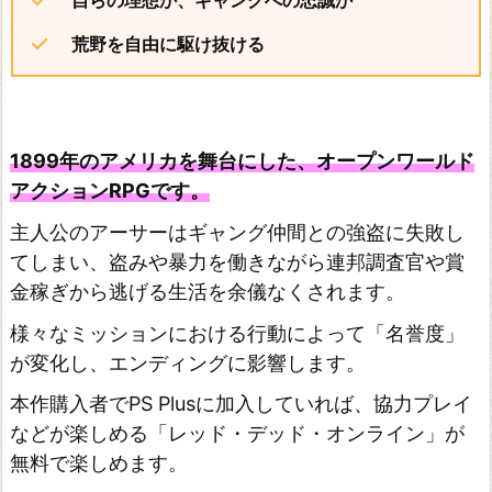
h
荒野を自由に駆け抜ける
e
E
l
1899年のアメリカを舞台にした、オープンワールド
d
アクションRPGです。
e
r
主人公のアーサーはギャング仲間との強盗に失敗し
てしまい、盗みや暴力を働きながら連邦調査官や賞
S
金稼ぎから逃げる生活を余儀なくされます。
c
r
様々なミッションにおける行動によって「名誉度」
o
が変化し、エンディングに影響します。
l
本作購入者でPS Plusに加入していれば、協力プレイ
l
などが楽しめる「レッド・デッド・オンライン」が
s
無料で楽しめます。