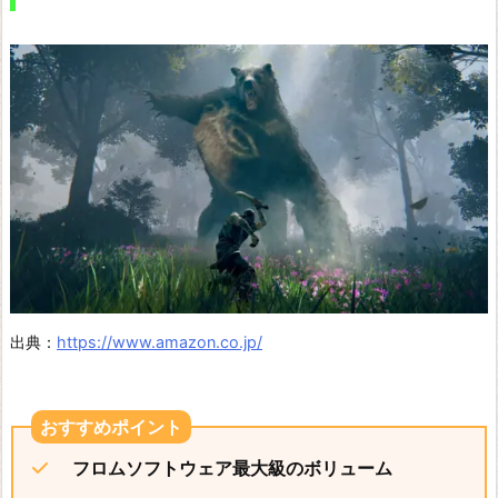
t
r
a
n
g
e:
T
r
u
e
出典：
https://www.amazon.co.jp/
C
o
l
o
フロムソフトウェア最大級のボリューム
r