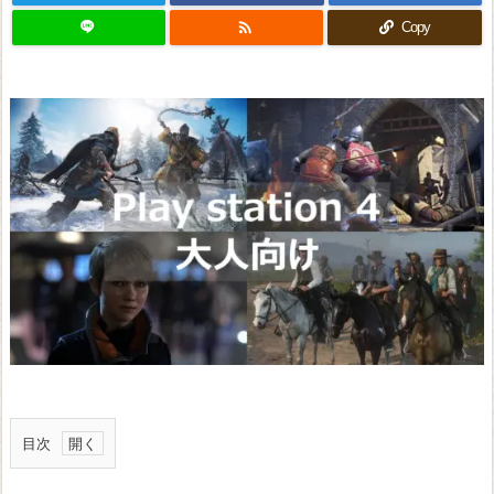

Copy
目次
E