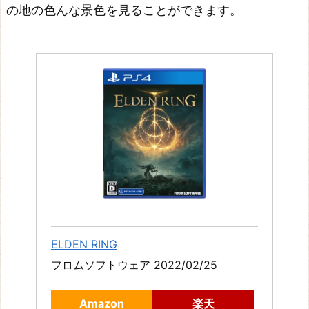
レ
の地の色んな景色を見ることができます。
ッ
ド・
デ
ッ
ド・
リ
デ
ン
プ
シ
ョ
ELDEN RING
ン
フロムソフトウェア 2022/02/25
2
D
Amazon
楽天