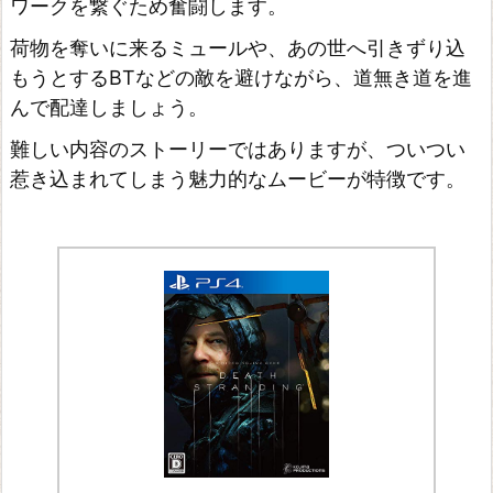
ワークを繋ぐため奮闘します。
o
荷物を奪いに来るミュールや、あの世へ引きずり込
f
もうとするBTなどの敵を避けながら、道無き道を進
U
んで配達しましょう。
s
難しい内容のストーリーではありますが、ついつい
惹き込まれてしまう魅力的なムービーが特徴です。