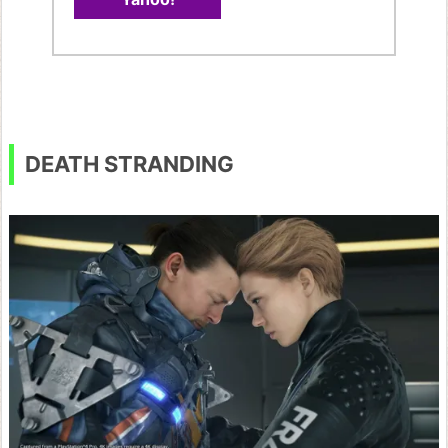
イ
ル
ド
ハ
ン
ト
DEATH STRANDING
B
I
O
H
A
Z
A
R
D