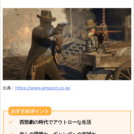
c
o
m
e
H
u
m
a
n
ザ
出典：
https://www.amazon.co.jp/
ン
キ
ゼ
西部劇の時代でアウトローな生活
ロ
T
自らの理想か、ギャングへの忠誠か