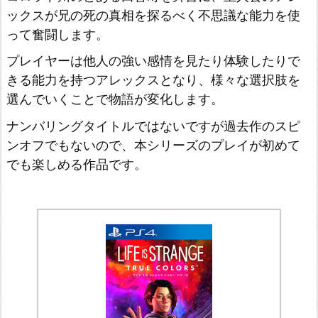
f
ックスが兄の死の真相を探るべく不思議な能力を使
って奮闘します。
T
s
プレイヤーは他人の強い感情を見たり体験したりで
u
きる能力を持つアレックスとなり、様々な選択肢を
選んでいくことで物語が変化します。
s
h
ナンバリングタイトルではないですが過去作のスピ
i
ンオフでもないので、本シリーズのプレイが初めて
m
でも楽しめる作品です。
a
ア
ウ
タ
ー・
ワ
ー