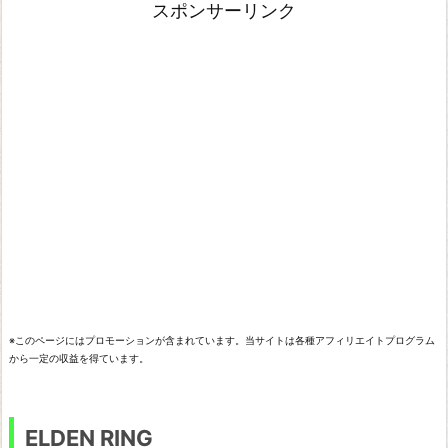
スポンサーリンク
L
D
E
N
R
I
N
G
L
i
f
※このページにはプロモーションが含まれています。当サイトは各種アフィリエイトプログラム
e
から一定の収益を得ています。
i
s
ELDEN RING
S