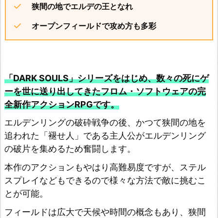
狭間の地でエルデの王となれ
s
オープンフィールドで攻め方も多彩
ア
サ
シ
ン
「DARK SOULS」シリーズをはじめ、数々の死にゲ
ク
ーを世に送り出してきたフロム・ソフトウェアの完
リ
全新作アクションRPGです。
ー
エルデンリングの破砕戦争の後、かつて狭間の地を
ド
追われた「褪せ人」である主人公がエルデンリング
ヴ
の破片を集めるため奮闘します。
ァ
本作のアクションもやはり高難易度ですが、ステル
ル
スプレイなどもできるので様々な方法で敵に挑むこ
ハ
とが可能。
ラ
フィールドは広大で天候や時間の概念もあり、狭間