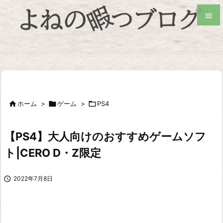


検索

ホーム
>

ゲーム
>

PS4
【PS4】大人向けのおすすめゲームソフ
ト|CERO D・Z限定

2022年7月8日