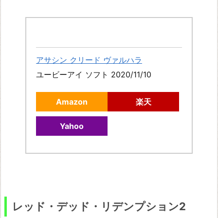
t
e
r
n
アサシン クリード ヴァルハラ
a
ユービーアイ ソフト 2020/11/10
l
D
Amazon
楽天
e
t
Yahoo
r
o
i
t:
B
レッド・デッド・リデンプション2
e