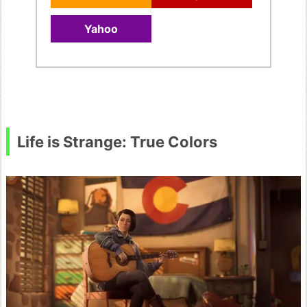
E
A
Yahoo
T
H
S
T
R
Life is Strange: True Colors
A
N
D
I
N
G
サ
イ