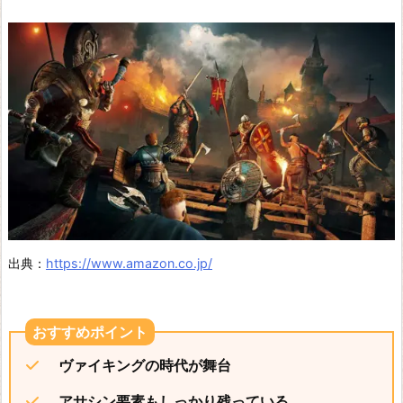
ス
ニ
ー
ア
レ
プ
リ
カ
ン
ト
出典：
https://www.amazon.co.jp/
v
e
r.
1.
ヴァイキングの時代が舞台
2
アサシン要素もしっかり残っている