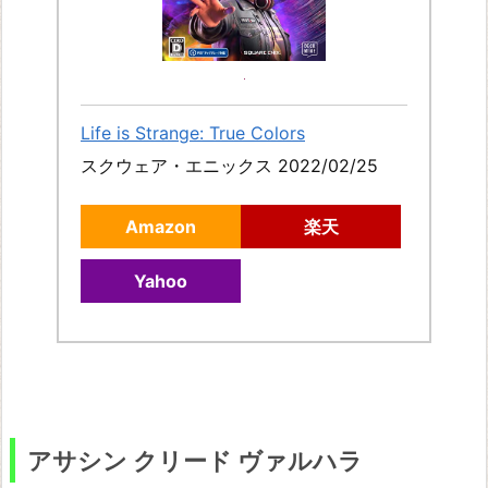
ル
ド
キ
ン
Life is Strange: True Colors
グ
スクウェア・エニックス 2022/02/25
ダ
Amazon
楽天
ム
カ
Yahoo
ム・
デ
リ
バ
ラ
ン
アサシン クリード ヴァルハラ