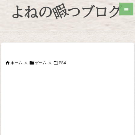


検索

ホーム
>

ゲーム
>

PS4