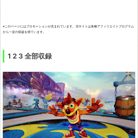
ス
タ
ー
※このページにはプロモーションが含まれています。当サイトは各種アフィリエイトプログラム
プ
から一定の収益を得ています。
ラ
ス
1 2 3 全部収録
そ
の
他
情
報
最
後
に