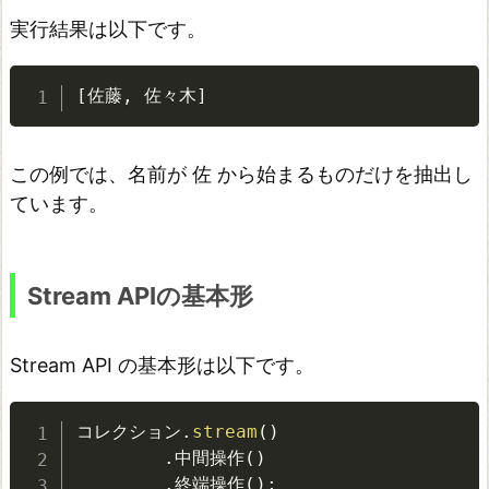
M
実行結果は以下です。
a
t
[
佐藤
,
 佐々木
]
c
h、
この例では、名前が 佐 から始まるものだけを抽出し
a
ています。
l
l
M
Stream APIの基本形
a
t
Stream API の基本形は以下です。
c
h、
コレクション
.
stream
(
)
n
.
中間操作
(
)
o
.
終端操作
(
)
;