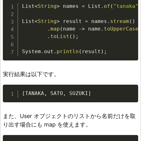
場
List
<
String
>
 names 
=
 List
.
of
(
"tanaka"
合
List
<
String
>
 result 
=
 names
.
stream
(
)
キ
.
map
(
name 
-
>
 name
.
toUpperCase
ー
.
toList
(
)
;
を
System
.
out
.
println
(
result
)
;
S
t
r
実行結果は以下です。
e
a
[
TANAKA
,
 SATO
,
 SUZUKI
]
m
で
また、User オブジェクトのリストから名前だけを取
処
り出す場合にも map を使えます。
理
す