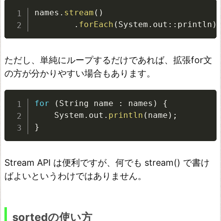
意
names
.
stream
(
)
す
.
forEach
(
System
.
out
:
:
println
)
る
こ
ただし、単純にループするだけであれば、拡張for文
と
の方が分かりやすい場合もあります。
元
の
for
(
String name 
:
 names
)
{
コ
    System
.
out
.
println
(
name
)
;
レ
}
ク
シ
Stream API は便利ですが、何でも stream() で書け
ョ
ばよいというわけではありません。
ン
は
変
sortedの使い方