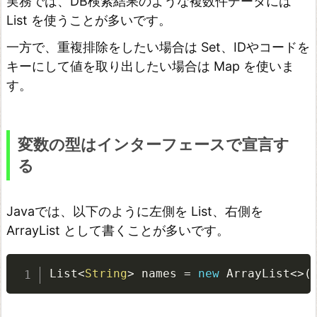
実務では、DB検索結果のような複数件データには
o
List を使うことが多いです。
r
一方で、重複排除をしたい場合は Set、IDやコードを
E
キーにして値を取り出したい場合は Map を使いま
a
す。
c
h
変数の型はインターフェースで宣言す
の
る
使
い
方
Javaでは、以下のように左側を List、右側を
ArrayList として書くことが多いです。
s
o
r
List
<
String
>
 names 
=
new
ArrayList
<
>
(
t
e