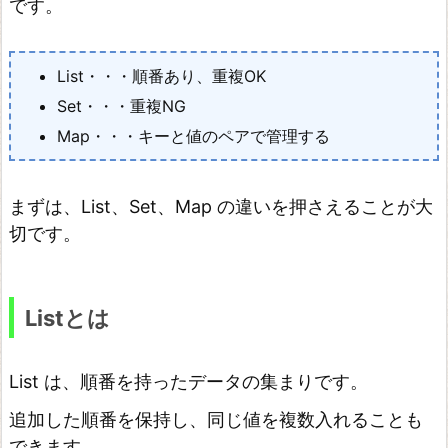
です。
使
う
List・・・順番あり、重複OK
場
Set・・・重複NG
面
Map・・・キーと値のペアで管理する
M
a
まずは、List、Set、Map の違いを押さえることが大
p
切です。
と
は
M
Listとは
a
p
List は、順番を持ったデータの集まりです。
を
使
追加した順番を保持し、同じ値を複数入れることも
できます。