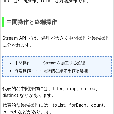
filter は中間操作、toList は終端操作です。
F
i
r
中間操作と終端操作
s
t
Stream API では、処理が大きく中間操作と終端操作
の
に分かれます。
使
い
中間操作・・・Streamを加工する処理
方
終端操作・・・最終的な結果を作る処理
c
o
代表的な中間操作には、filter、map、sorted、
l
distinct などがあります。
l
代表的な終端操作には、toList、forEach、count、
e
collect などがあります。
c