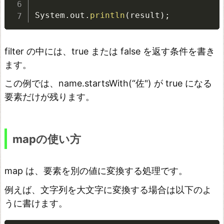
a
System
.
out
.
println
(
result
)
;
p
で
filter の中には、true または false を返す条件を書き
S
ます。
t
r
この例では、name.startsWith(“佐") が true になる
要素だけが残ります。
e
a
m
mapの使い方
A
P
map は、要素を別の値に変換する処理です。
I
を
例えば、文字列を大文字に変換する場合は以下のよ
使
うに書けます。
う