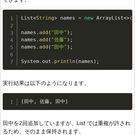
う
場
List
<
String
>
 names 
=
new
ArrayList
<
>
(
面
L
names
.
add
(
"田中"
)
;
i
names
.
add
(
"佐藤"
)
;
names
.
add
(
"田中"
)
;
s
t、
System
.
out
.
println
(
names
)
;
S
e
実行結果は以下のようになります。
t、
M
a
[
田中
,
 佐藤
,
 田中
]
p
の
田中を2回追加していますが、List では重複が許され
使
るため、そのまま保持されます。