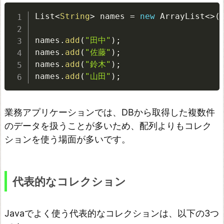
t
List
<
String
>
 names 
=
new
ArrayList
<
>
(
を
使
names
.
add
(
"田中"
)
;
う
names
.
add
(
"佐藤"
)
;
names
.
add
(
"鈴木"
)
;
場
names
.
add
(
"山田"
)
;
面
S
業務アプリケーションでは、DBから取得した複数件
e
のデータを扱うことが多いため、配列よりもコレク
t
ションを使う場面が多いです。
と
は
S
代表的なコレクション
e
t
Javaでよく使う代表的なコレクションは、以下の3つ
を