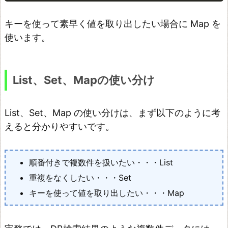
t
キーを使って素早く値を取り出したい場合に Map を
e
使います。
r
と
m
List、Set、Mapの使い分け
a
p
List、Set、Map の使い分けは、まず以下のように考
を
えると分かりやすいです。
組
み
合
順番付きで複数件を扱いたい・・・List
わ
重複をなくしたい・・・Set
せ
キーを使って値を取り出したい・・・Map
る
f