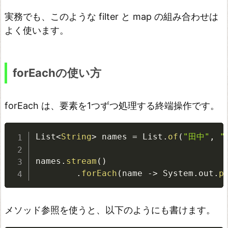
処
実務でも、このような filter と map の組み合わせは
理
よく使います。
す
る
S
forEachの使い方
t
r
forEach は、要素を1つずつ処理する終端操作です。
e
a
List
<
String
>
 names 
=
 List
.
of
(
"田中"
,
"
m
A
names
.
stream
(
)
P
.
forEach
(
name 
-
>
 System
.
out
.
p
I
で
メソッド参照を使うと、以下のようにも書けます。
注