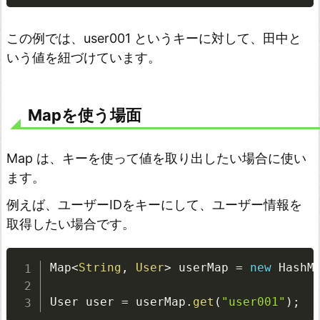
r
の
この例では、user001 というキーに対して、田中と
使
いう値を紐づけています。
い
方
Mapを使う場面
m
a
p
Map は、キーを使って値を取り出したい場合に使い
ます。
の
使
例えば、ユーザーIDをキーにして、ユーザー情報を
い
取得したい場合です。
方
f
Map
<
String
,
 User
>
 userMap 
=
new
HashM
i
User user 
=
 userMap
.
get
(
"user001"
)
;
l