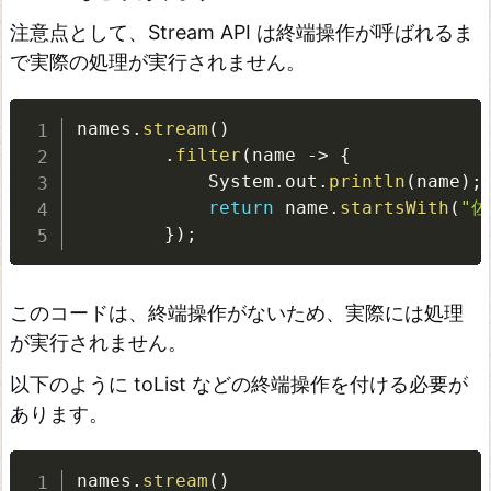
t
注意点として、Stream API は終端操作が呼ばれるま
で実際の処理が実行されません。
の
使
names
.
stream
(
)
い
.
filter
(
name 
-
>
{
方
            System
.
out
.
println
(
name
)
;
t
return
 name
.
startsWith
(
"佐
o
}
)
;
M
a
このコードは、終端操作がないため、実際には処理
p
が実行されません。
の
以下のように toList などの終端操作を付ける必要が
使
あります。
い
方
names
.
stream
(
)