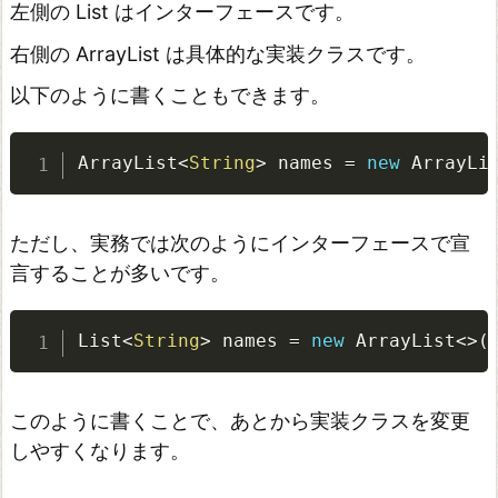
左側の List はインターフェースです。
d
右側の ArrayList は具体的な実装クラスです。
の
以下のように書くこともできます。
使
い
ArrayList
<
String
>
 names 
=
new
ArrayLi
方
d
i
ただし、実務では次のようにインターフェースで宣
s
言することが多いです。
t
i
List
<
String
>
 names 
=
new
ArrayList
<
>
(
n
c
このように書くことで、あとから実装クラスを変更
t
しやすくなります。
の