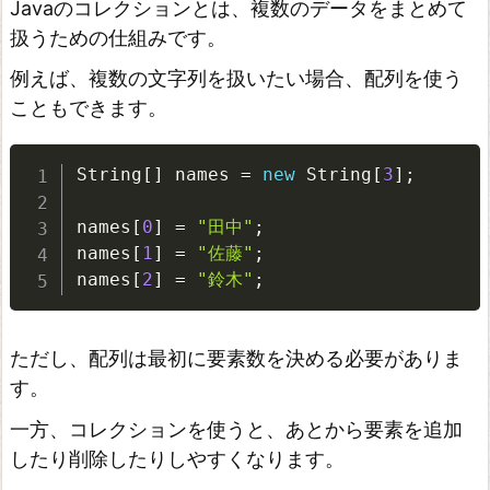
コ
Javaのコレクションとは、複数のデータをまとめて
レ
扱うための仕組みです。
ク
例えば、複数の文字列を扱いたい場合、配列を使う
シ
こともできます。
ョ
ン
String
[
]
 names 
=
new
String
[
3
]
;
L
names
[
0
]
=
"田中"
;
i
names
[
1
]
=
"佐藤"
;
s
names
[
2
]
=
"鈴木"
;
t
と
ただし、配列は最初に要素数を決める必要がありま
は
す。
L
一方、コレクションを使うと、あとから要素を追加
i
したり削除したりしやすくなります。
s