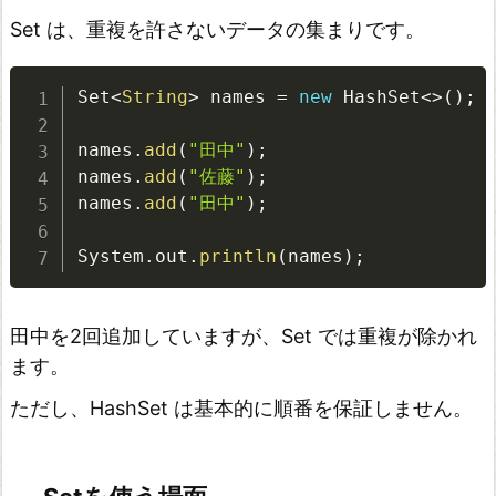
ス
Set は、重複を許さないデータの集まりです。
で
宣
Set
<
String
>
 names 
=
new
HashSet
<
>
(
)
;
言
す
names
.
add
(
"田中"
)
;
names
.
add
(
"佐藤"
)
;
る
names
.
add
(
"田中"
)
;
S
t
System
.
out
.
println
(
names
)
;
r
e
田中を2回追加していますが、Set では重複が除かれ
a
ます。
m
ただし、HashSet は基本的に順番を保証しません。
A
P
I