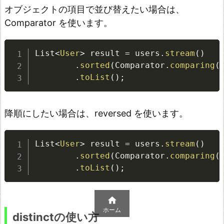
オブジェクトの項目で並び替えたい場合は、
で
Comparator を使います。
き
な
List
<
User
>
 result 
=
 users
.
stream
(
)
い
.
sorted
(
Comparator
.
comparing
(
n
.
toList
(
)
;
u
l
降順にしたい場合は、reversed を使います。
l
に
List
<
User
>
 result 
=
 users
.
stream
(
)
注
.
sorted
(
Comparator
.
comparing
(
意
.
toList
(
)
;
す
る

f
ホーム
distinctの使い方