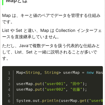
Mapとは
中
間
Map は、キーと値のペアでデータを管理する仕組み
操
です。
作
List や Set と違い、Map は Collection インターフェ
と
ースを直接継承していません。
終
ただし、Javaで複数データを扱う代表的な仕組みと
端
して、List、Set と一緒に説明されることが多いで
操
す。
作
f
Map
<
String
,
 String
>
 userMap 
=
new
Has
i
userMap
.
put
(
"user001"
,
"田中"
)
;
l
userMap
.
put
(
"user002"
,
"佐藤"
)
;
t
e
System
.
out
.
println
(
userMap
.
get
(
"user0