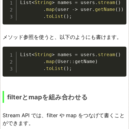
List
<
String
>
 names 
=
 users
.
stream
(
)
る
.
map
(
user 
-
>
 user
.
getName
(
)
)
値
.
toList
(
)
;
を
S
メソッド参照を使うと、以下のようにも書けます。
t
r
List
<
String
>
 names 
=
 users
.
stream
(
)
e
.
map
(
User
:
:
getName
)
a
.
toList
(
)
;
m
で
処
filterとmapを組み合わせる
理
す
Stream API では、filter や map をつなげて書くこと
る
ができます。