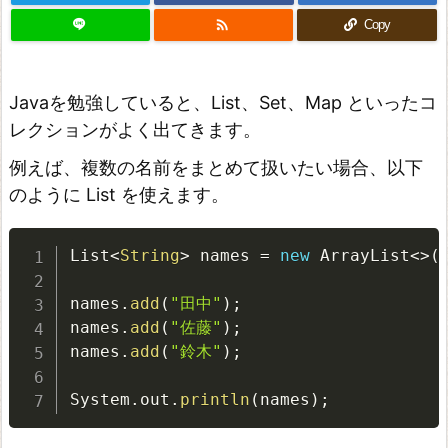

Copy
Javaを勉強していると、List、Set、Map といったコ
レクションがよく出てきます。
例えば、複数の名前をまとめて扱いたい場合、以下
のように List を使えます。
List
<
String
>
 names 
=
new
ArrayList
<
>
(
names
.
add
(
"田中"
)
;
names
.
add
(
"佐藤"
)
;
names
.
add
(
"鈴木"
)
;
System
.
out
.
println
(
names
)
;