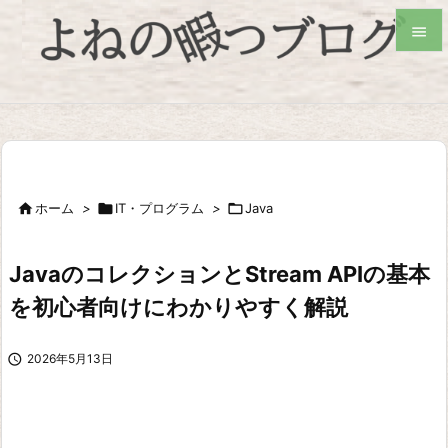


検索

ホーム
>

IT・プログラム
>

Java
JavaのコレクションとStream APIの基本
を初心者向けにわかりやすく解説

2026年5月13日