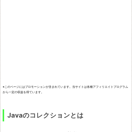
a
の
コ
レ
ク
シ
ョ
ン
と
は
※このページにはプロモーションが含まれています。当サイトは各種アフィリエイトプログラム
から一定の収益を得ています。
代
表
Javaのコレクションとは
的
な