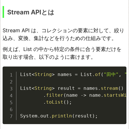
使
い
Stream APIとは
方
c
Stream API は、コレクションの要素に対して、絞り
o
込み、変換、集計などを行うための仕組みです。
u
例えば、List の中から特定の条件に合う要素だけを
n
取り出す場合、以下のように書けます。
t
の
List
<
String
>
 names 
=
 List
.
of
(
"田中"
,
"
使
List
<
String
>
 result 
=
 names
.
stream
(
)
い
.
filter
(
name 
-
>
 name
.
startsWi
方
.
toList
(
)
;
a
n
System
.
out
.
println
(
result
)
;
y