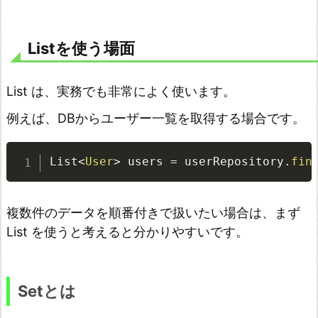
い
分
Listを使う場面
け
変
List は、実務でも非常によく使います。
数
の
例えば、DBからユーザー一覧を取得する場合です。
型
は
List
<
User
>
 users 
=
 userRepository
.
fin
イ
ン
複数件のデータを順番付きで扱いたい場合は、まず
タ
List を使うと考えると分かりやすいです。
ー
フ
ェ
Setとは
ー