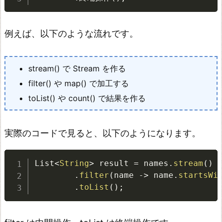
n
e
例えば、以下のような流れです。
M
a
t
stream() で Stream を作る
c
filter() や map() で加工する
h
toList() や count() で結果を作る
の
使
実際のコードで見ると、以下のようになります。
い
方
List
<
String
>
 result 
=
 names
.
stream
(
)
f
.
filter
(
name 
-
>
 name
.
startsWi
.
toList
(
)
;
i
n
d