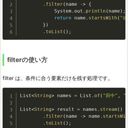
g
.
filter
(
name 
-
>
{
            System
.
out
.
println
(
name
)
;
r
return
 name
.
startsWith
(
"佐
o
}
)
u
.
toList
(
)
;
p
i
n
filterの使い方
g
B
filter は、条件に合う要素だけを残す処理です。
y
の
List
<
String
>
 names 
=
 List
.
of
(
"田中"
,
"
使
い
List
<
String
>
 result 
=
 names
.
stream
(
)
方
.
filter
(
name 
-
>
 name
.
startsWi
.
toList
(
)
;
M