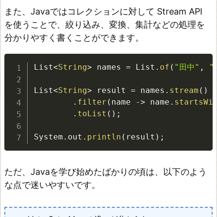
また、Javaではコレクションに対して Stream API
を使うことで、絞り込み、変換、集計などの処理を
分かりやすく書くことができます。
List
<
String
>
 names 
=
 List
.
of
(
"田中"
,
"
List
<
String
>
 result 
=
 names
.
stream
(
)
.
filter
(
name 
-
>
 name
.
startsWi
.
toList
(
)
;
System
.
out
.
println
(
result
)
;
ただ、Javaを学び始めたばかりの頃は、以下のよう
な点で迷いやすいです。