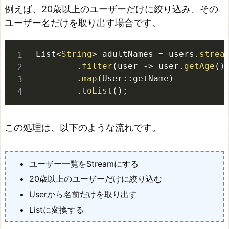
キ
例えば、20歳以上のユーザーだけに絞り込み、その
ー
ユーザー名だけを取り出す場合です。
と
値
List
<
String
>
 adultNames 
=
 users
.
strea
の
.
filter
(
user 
-
>
 user
.
getAge
(
)
ペ
.
map
(
User
:
:
getName
)
.
toList
(
)
;
ア
を
S
この処理は、以下のような流れです。
t
r
ユーザー一覧をStreamにする
e
20歳以上のユーザーだけに絞り込む
a
Userから名前だけを取り出す
m
Listに変換する
で