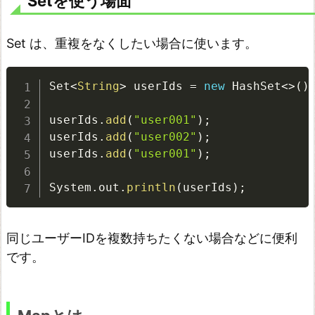
Setを使う場面
と
は
Set は、重複をなくしたい場合に使います。
S
t
Set
<
String
>
 userIds 
=
new
HashSet
<
>
(
)
r
userIds
.
add
(
"user001"
)
;
e
userIds
.
add
(
"user002"
)
;
a
userIds
.
add
(
"user001"
)
;
m
A
System
.
out
.
println
(
userIds
)
;
P
I
同じユーザーIDを複数持ちたくない場合などに便利
の
です。
基
本
形