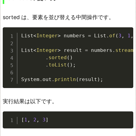
更
さ
sorted は、要素を並び替える中間操作です。
れ
な
List
<
Integer
>
 numbers 
=
 List
.
of
(
3
,
1
,
い
List
<
Integer
>
 result 
=
 numbers
.
stream
S
.
sorted
(
)
t
.
toList
(
)
;
r
e
System
.
out
.
println
(
result
)
;
a
m
実行結果は以下です。
は
再
[
1
,
2
,
3
]
利
用