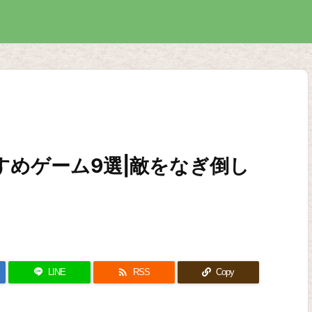
すめゲーム9選|敵をなぎ倒し

LINE
RSS
Copy