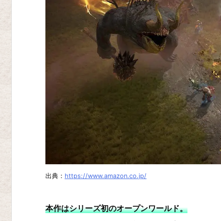
ラ
ン
ズ
3
タ
イ
タ
ン
ク
エ
ス
出典：
https://www.amazon.co.jp/
ト
D
本作はシリーズ初のオープンワールド。
a