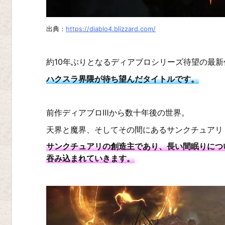
ン・
プ
出典：
https://diablo4.blizzard.com/
ロ
デ
約10年ぶりとなるディアブロシリーズ待望の最新
ィ
ハクスラ界隈が待ち望んだタイトルです。
ア
ブ
前作ディアブロⅢから数十年後の世界。
ロ
天界と魔界、そしてその間にあるサンクチュアリ
I
I
サンクチュアリの創造主であり、長い間眠りにつ
吞み込まれていきます。
I
ボ
ー
ダ
ー