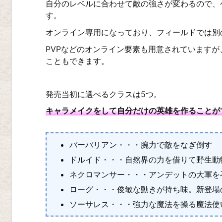
r
自分のレベルに合わせて敵の強さが変わるので、
す。
k
オンライン専用になっており、フィールドでは別
s
i
PVPなどのオンライン要素も用意されています
こともできます。
d
e
r
発売当初に選べるクラスは5つ。
s
キャラメイクをして自分だけの英雄を作ることが
G
e
バーバリアン・・・腕力で敵をなぎ倒す
n
ドルイド・・・自然界の力を借りて野生動
e
ネクロマンサー・・・アンデットの大軍を
s
ローグ・・・俊敏な動きが持ち味。新登場
i
ソーサレス・・・強力な魔法を操る魔法使
s