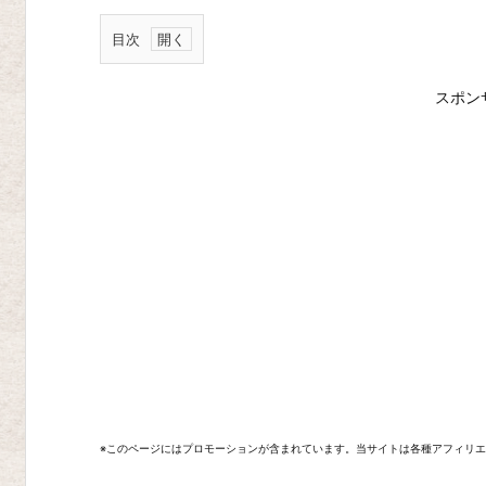
目次
デ
スポン
ィ
ア
ブ
ロ
Ⅳ
デ
ィ
ア
ブ
ロ
I
※このページにはプロモーションが含まれています。当サイトは各種アフィリ
I