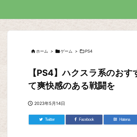

ホーム
>

ゲーム
>

PS4
【PS4】ハクスラ系のおす
て爽快感のある戦闘を

2023年5月14日
Twitter
Facebook
B!
Hatena