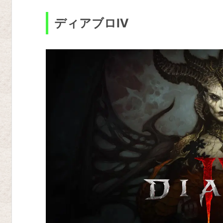
リ
ザ
ディアブロⅣ
レ
ク
テ
ッ
ド
ド
ラ
ゴ
ン
ズ
ク
ラ
ウ