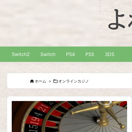
Switch2
Switch
PS4
PS5
3DS

ホーム
>

オンラインカジノ