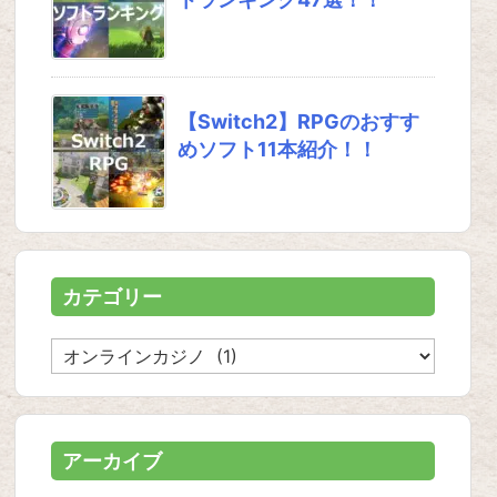
【Switch2】RPGのおすす
めソフト11本紹介！！
カテゴリー
カ
テ
ゴ
リ
ー
アーカイブ