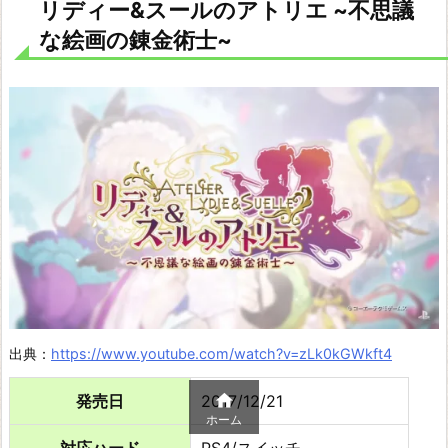
リディー&スールのアトリエ ~不思議
な絵画の錬金術士~
出典：
https://www.youtube.com/watch?v=zLk0kGWkft4

発売日
2017/12/21
ホーム