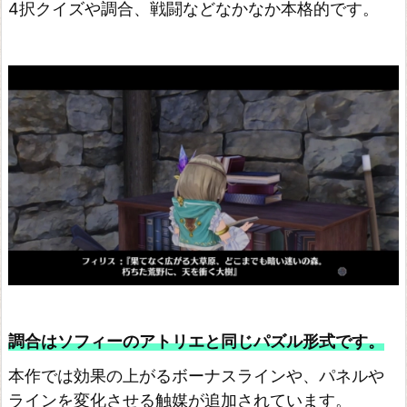
4択クイズや調合、戦闘などなかなか本格的です。
品
ネ
ル
ケ
と
伝
説
の
錬
金
術
士
た
調合はソフィーのアトリエと同じパズル形式です。
ち
本作では効果の上がるボーナスラインや、パネルや
~
ラインを変化させる触媒が追加されています。