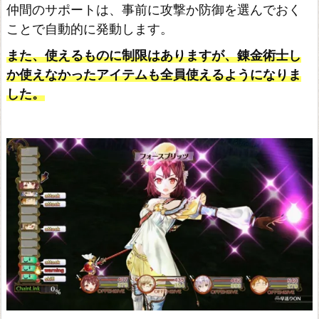
仲間のサポートは、事前に攻撃か防御を選んでおく
D
ことで自動的に発動します。
X
また、使えるものに制限はありますが、錬金術士し
ル
か使えなかったアイテムも全員使えるようになりま
ル
した。
ア
の
ア
ト
リ
エ
~
ア
ー
ラ