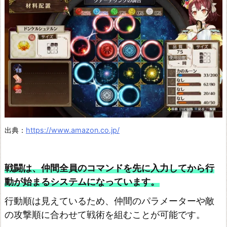
リ
エ
~
ア
ー
ラ
ン
ド
出典：
https://www.amazon.co.jp/
の
錬
金
戦闘は、仲間全員のコマンドを先に入力してから行
術
動が始まるシステムになっています。
士
行動順は見えているため、仲間のパラメーターや敵
3
の攻撃順に合わせて戦術を組むことが可能です。
~