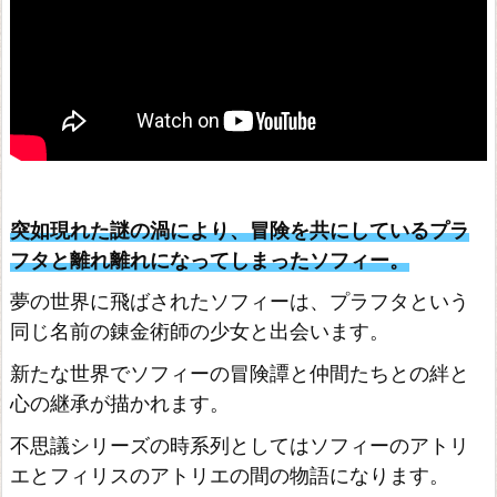
の
錬
金
術
士
~
突如現れた謎の渦により、冒険を共にしているプラ
フ
フタと離れ離れになってしまったソフィー。
ィ
夢の世界に飛ばされたソフィーは、プラフタという
リ
同じ名前の錬金術師の少女と出会います。
ス
の
新たな世界でソフィーの冒険譚と仲間たちとの絆と
心の継承が描かれます。
ア
ト
不思議シリーズの時系列としてはソフィーのアトリ
リ
エとフィリスのアトリエの間の物語になります。