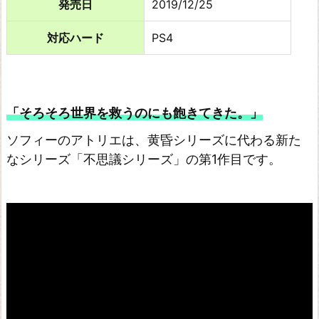
発売日
2019/12/25
ア
ー
対応ハード
PS4
ラ
ン
ド
「そろそろ世界を救うのにも飽きてきた。」
シ
リ
ソフィーのアトリエは、黄昏シリーズに代わる新た
ー
なシリーズ「不思議シリーズ」の第1作目です。
ズ
ロ
ロ
ナ
の
ア
ト