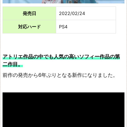
ソ
発売日
2022/02/24
フ
ィ
対応ハード
PS4
ー
の
ア
アトリエ作品の中でも人気の高いソフィー作品の第
ト
二作目。
リ
前作の発売から6年ぶりとなる新作になりました。
エ
~
不
思
議
な
本