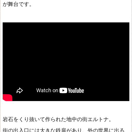
が舞台です。
ト
リ
エ
~
黄
昏
の
空
の
錬
金
術
士
岩石をくり抜いて作られた地中の街エルトナ。
~
街の出入口には大きな鉄扉があり、外の世界に出る
シ