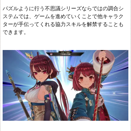
ィ
パズルように行う不思議シリーズならではの調合シ
ー
ステムでは、ゲームを進めていくことで他キャラク
&
ターが手伝ってくれる協力スキルを解禁することも
ス
できます。
ー
ル
の
ア
ト
リ
エ
~
不
思
議