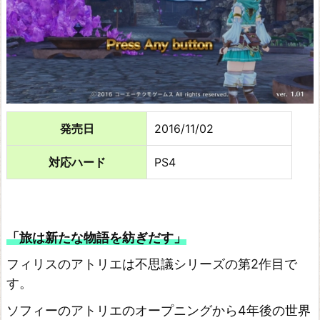
の
錬
金
術
士
~
発売日
2016/11/02
エ
対応ハード
PS4
ス
カ
&
ロ
「旅は新たな物語を紡ぎだす」
ジ
フィリスのアトリエは不思議シリーズの第2作目で
ー
す。
の
ソフィーのアトリエのオープニングから4年後の世界
ア