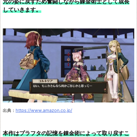
元の姿に戻すため奮闘しながら錬金術士として成長
X
していきます。
ト
ト
リ
の
ア
ト
リ
エ
~
ア
ー
出典：
https://www.amazon.co.jp/
ラ
ン
本作はプラフタの記憶を錬金術によって取り戻すこ
ド