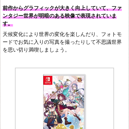
な
前作からグラフィックが大きく向上していて、ファ
絵
ンタジー世界が明暗のある映像で表現されていま
画
す。
の
天候変化により世界の変化を楽しんだり、フォトモ
錬
ードでお気に入りの写真を撮ったりして不思議世界
金
を思い切り満喫しましょう。
術
士
~
秘
密
シ
リ
ー
ズ