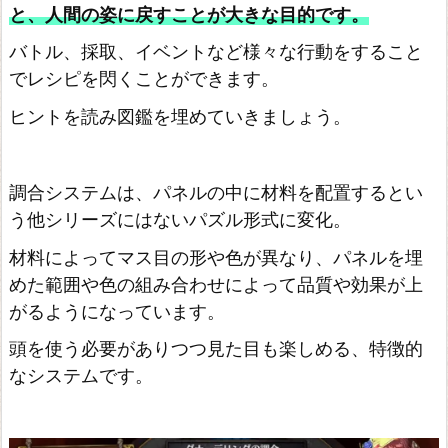
と、人間の姿に戻すことが大きな目的です。
の
バトル、採取、イベントなど様々な行動をすること
錬
でレシピを閃くことができます。
金
術
ヒントを読み図鑑を埋めていきましょう。
士
2
調合システムは、パネルの中に材料を配置するとい
~
う他シリーズにはないパズル形式に変化。
D
材料によってマス目の形や色が異なり、パネルを埋
X
めた範囲や色の組み合わせによって品質や効果が上
メ
がるようになっています。
ル
頭を使う必要がありつつ見た目も楽しめる、特徴的
ル
なシステムです。
の
ア
ト