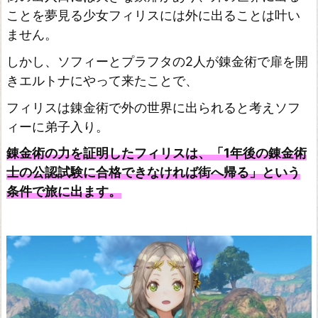
ことを夢見る少女フィリスには外に出ることは叶い
ャ
ません。
リ
しかし、ソフィーとプラフタの2人が錬金術で扉を開
ー
きエルトナにやって来たことで、
の
ア
フィリスは錬金術で外の世界に出られると考えソフ
ィーに弟子入り。
ト
リ
錬金術の力を証明したフィリスは、「1年後の錬金術
エ
士の公認試験に合格できなければ街へ帰る」という
条件で旅に出ます。
~
黄
昏
の
海
の