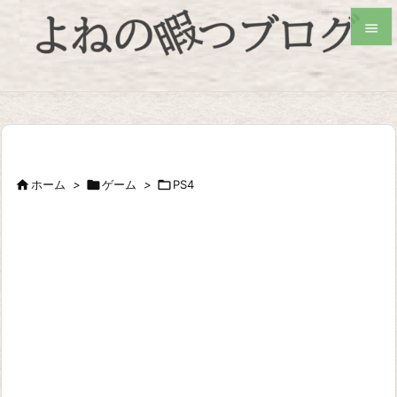


検索

ホーム
>

ゲーム
>

PS4