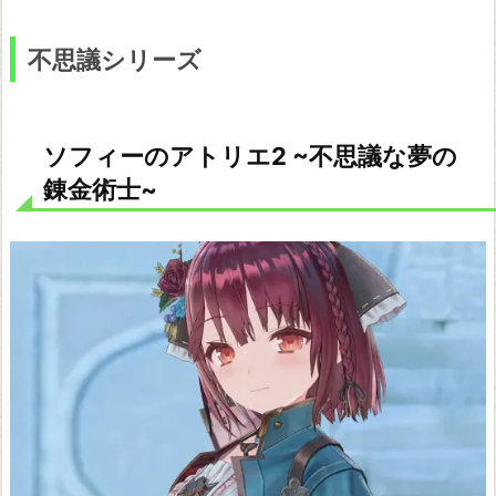
リ
不思議シリーズ
エ
2
~
ソフィーのアトリエ2 ~不思議な夢の
不
錬金術士~
思
議
な
夢
の
錬
金
術
士
~