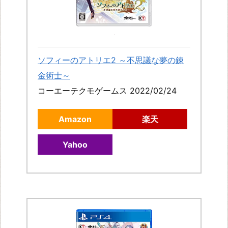
ラ
イ
ザ
の
ソフィーのアトリエ2 ～不思議な夢の錬
ア
金術士～
ト
コーエーテクモゲームス 2022/02/24
リ
エ
Amazon
楽天
2
Yahoo
失
わ
れ
た
伝