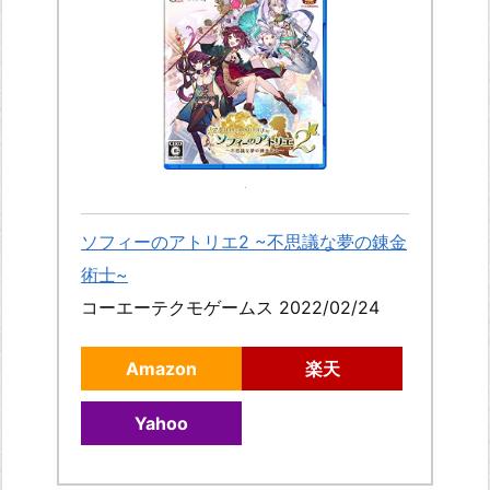
承
と
秘
密
の
妖
精
ソフィーのアトリエ2 ~不思議な夢の錬金
ラ
術士~
イ
コーエーテクモゲームス 2022/02/24
ザ
の
Amazon
楽天
ア
Yahoo
ト
リ