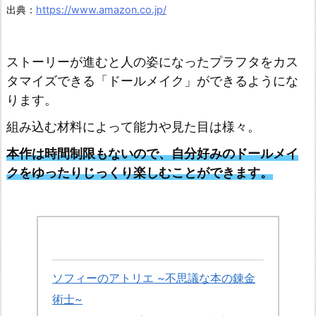
ン
出典：
https://www.amazon.co.jp/
ド
の
ストーリーが進むと人の姿になったプラフタをカス
錬
タマイズできる「ドールメイク」ができるようにな
金
ります。
術
組み込む材料によって能力や見た目は様々。
士
4
本作は時間制限もないので、自分好みのドールメイ
クをゆったりじっくり楽しむことができます。
~
黄
昏
シ
リ
ソフィーのアトリエ ~不思議な本の錬金
ー
術士~
ズ