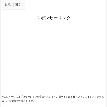
目次
不
スポンサーリンク
思
議
シ
リ
ー
ズ
ソ
フ
ィ
ー
の
※このページにはプロモーションが含まれています。当サイトは各種アフィリエイトプログラム
ア
から一定の収益を得ています。
ト