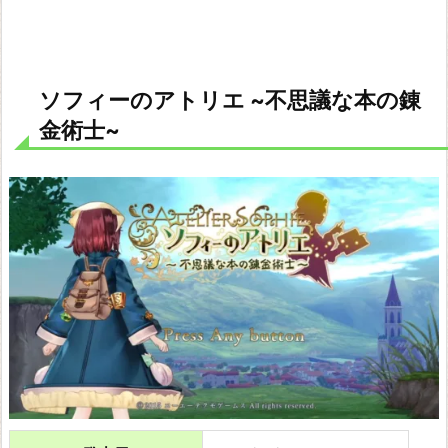
エ
~
常
闇
ソフィーのアトリエ ~不思議な本の錬
の
金術士~
女
王
と
秘
密
の
隠
れ
家
~