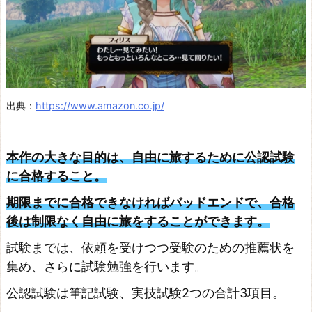
錬
金
術
士
~
D
出典：
https://www.amazon.co.jp/
X
ク
本作の大きな目的は、自由に旅するために公認試験
ロ
に合格すること。
ス
期限までに合格できなければバッドエンドで、合格
オ
後は制限なく自由に旅をすることができます。
ー
試験までは、依頼を受けつつ受験のための推薦状を
バ
集め、さらに試験勉強を行います。
ー
公認試験は筆記試験、実技試験2つの合計3項目。
作