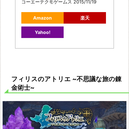
コーエーテクモゲームス 2015/11/19
ア
ー
Amazon
楽天
シ
ャ
Yahoo!
の
ア
ト
リ
エ
フィリスのアトリエ ~不思議な旅の錬
~
金術士~
黄
昏
の
大
地