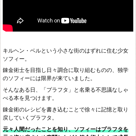
リ
エ
~
ア
ー
ラ
キルヘン・ベルという小さな街のはずれに住む少女
ソフィー。
ン
ド
錬金術士を目指し日々調合に取り組むものの、独学
の
のソフィーには限界が来ていました。
錬
そんなある日、「プラフタ」と名乗る不思議なしゃ
金
べる本を見つけます。
術
錬金術のレシピを書き込むことで徐々に記憶と取り
士
戻していくプラフタ。
~
元々人間だったことを知り、ソフィーはプラフタを
D