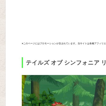
シ
ン
フ
ォ
ニ
ア
※このページにはプロモーションが含まれています。当サイトは各種アフィリ
リ
マ
ス
テイルズ オブ シンフォニア 
タ
ー
テ
イ
ル
ズ