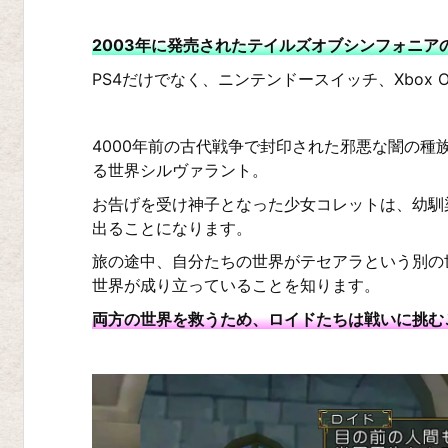
ペ
2003年に発売されたテイルズオブシンフォニア
リ
PS4だけでなく、ニンテンドースイッチ、Xbox 
ア
R
4000年前の古代戦争で封印された邪悪な闇の
E
る世界シルヴァラント。
M
お告げを受け神子となった少女コレットは、幼馴
A
出ることになります。
S
旅の途中、自分たちの世界がテセアラという別の
T
世界が成り立っていることを知ります。
E
両方の世界を救うため、ロイドたちは戦いに挑む
R
テ
イ
ル