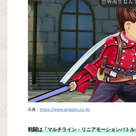
ズ
オ
ブ
ゼ
ス
テ
ィ
リ
ア
テ
イ
ル
出典：
https://www.amazon.co.jp/
ズ
オ
戦闘は「マルチライン・リニアモーションバトル
ブ