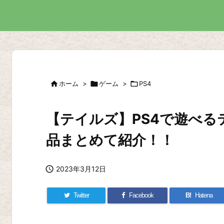

ホーム
>

ゲーム
>

PS4
【テイルズ】PS4で遊べる
品まとめて紹介！！

2023年3月12日
Twitter
Facebook
B!
Hatena