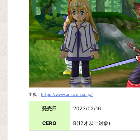
オ
ブ
ア
ラ
イ
ズ
テ
イ
ル
ズ
出典：
https://www.amazon.co.jp/
オ
発売日
2023/02/16
ブ
ヴ
CERO
B(12才以上対象)
ェ
ス