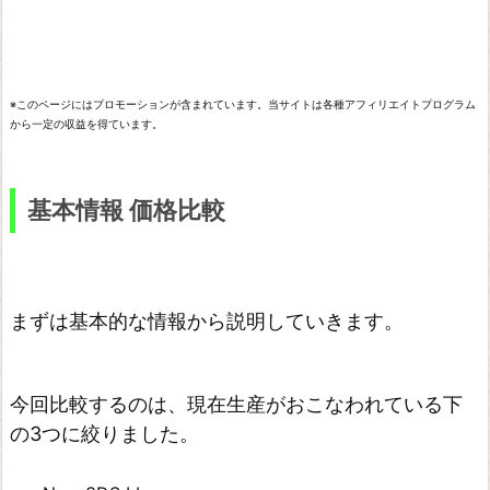
e
w
3
※このページにはプロモーションが含まれています。当サイトは各種アフィリエイトプログラム
D
から一定の収益を得ています。
S
L
基本情報 価格比較
L
N
e
w
まずは基本的な情報から説明していきます。
2
D
今回比較するのは、現在生産がおこなわれている下
S
の3つに絞りました。
L
L