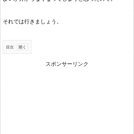
それでは行きましょう。
目次
基
スポンサーリンク
本
情
報
価
格
比
較
N