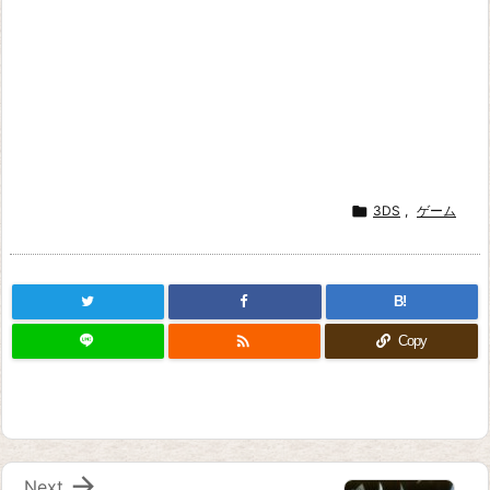

3DS
,
ゲーム
B!

Copy

Next