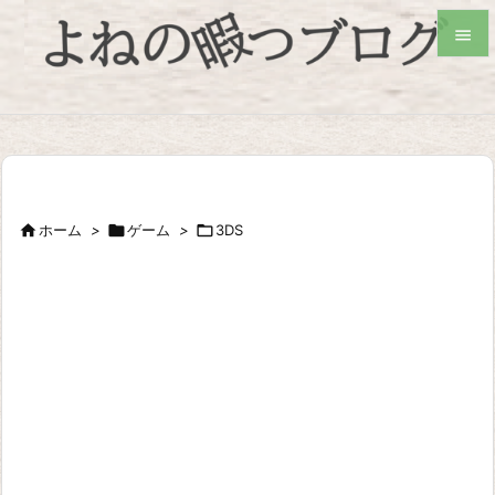


検索

ホーム
>

ゲーム
>

3DS