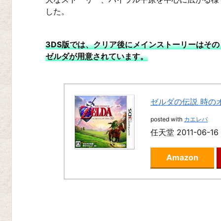
三
した。
銃
士
3DS版では、クリア後にメインストーリーはそ
ゼルダが用意されています。
ゼ
ル
ダ
無
ゼルダの伝説 時のオ
双
posted with
カエレバ
ハ
任天堂 2011-06-16
イ
Amazon
ラ
ル
オ
ー
ル