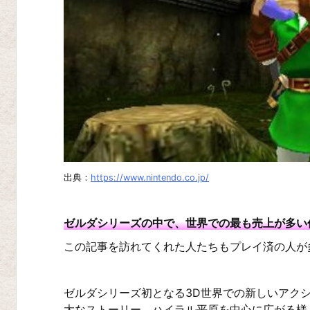
ト
ラ
イ
フ
ォ
ー
ス
2
出典：
https://www.nintendo.co.jp/
ト
ラ
イ
ゼルダシリーズの中で、世界での最も売上が多い
フ
この記事を訪れてくれた人たちもプレイ済の人が
ォ
ー
ゼルダシリーズ初となる3D世界での新しいアク
ス
大なストーリー、ハイラル平原を中心に広がる様