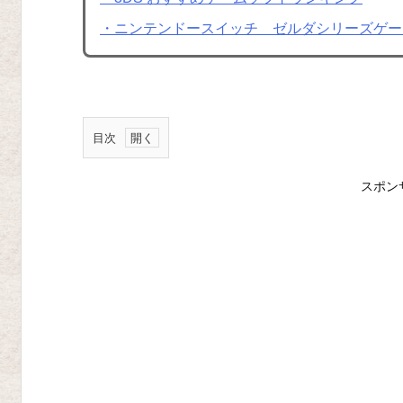
・ニンテンドースイッチ ゼルダシリーズゲー
目次
ニ
スポン
ン
テ
ン
ド
ー
3
D
S