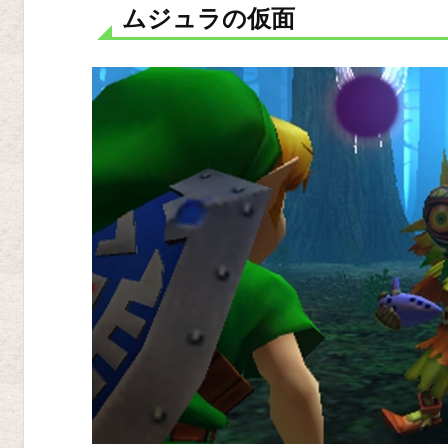
ムジュラの仮面
ス
タ
ー
ズ
ニ
ン
テ
ン
ド
ー
D
S
夢
幻