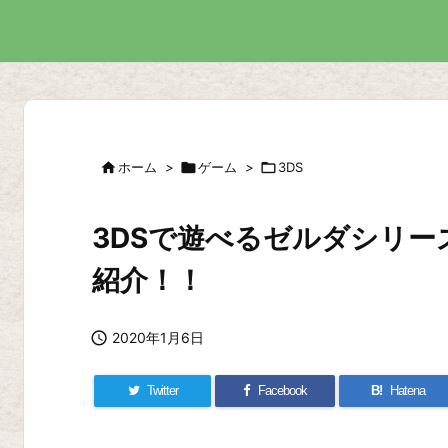

ホーム
>

ゲーム
>

3DS
3DSで遊べるゼルダシリ
紹介！！

2020年1月6日
Twitter
Facebook
B!
Hatena