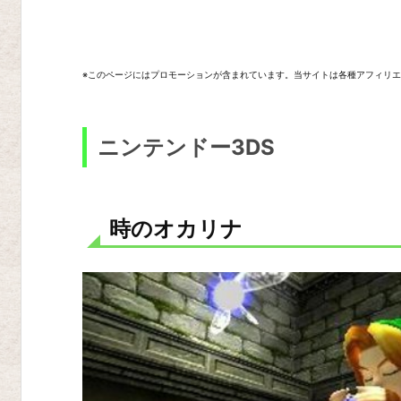
時
の
オ
※このページにはプロモーションが含まれています。当サイトは各種アフィリ
カ
リ
ナ
ニンテンドー3DS
ム
ジ
ュ
時のオカリナ
ラ
の
仮
面
神々
の