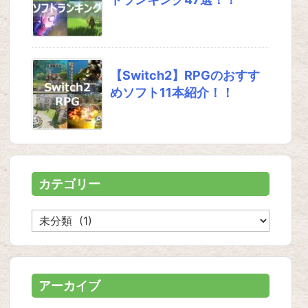
【Switch2】RPGのおすす
めソフト11本紹介！！
カテゴリー
カ
テ
ゴ
リ
ー
アーカイブ