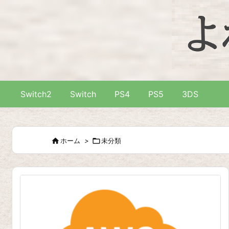
Switch2
Switch
PS4
PS5
3DS

ホーム
>

未分類