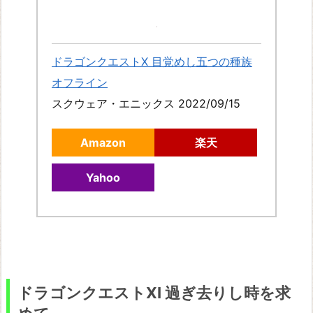
ィ
ア
ッ
ドラゴンクエストX 目覚めし五つの種族
ク
オフライン
エ
スクウェア・エニックス 2022/09/15
イ
ジ
Amazon
楽天
フ
Yahoo
ァ
イ
ナ
ル
フ
ァ
ドラゴンクエストXI 過ぎ去りし時を求
ン