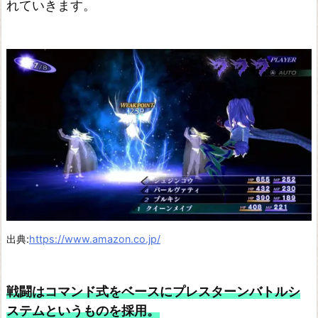
れていきます。
術
士
4
龍
が
如
く
7
光
と
闇
出典:
https://www.amazon.co.jp/
の
行
戦闘はコマンド式をベースにプレスターンバトルシ
方
ステムというものを採用。