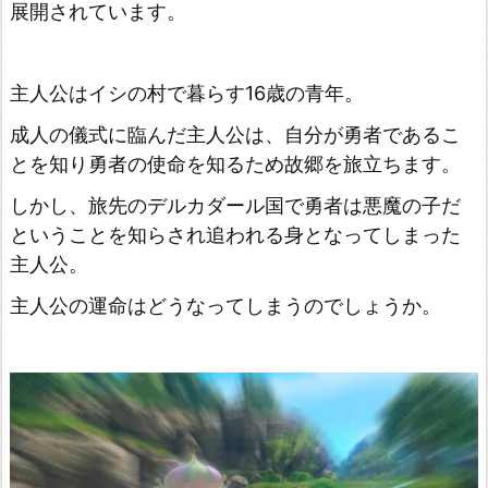
展開されています。
e
r
主人公はイシの村で暮らす16歳の青年。
サ
ガ
成人の儀式に臨んだ主人公は、自分が勇者であるこ
とを知り勇者の使命を知るため故郷を旅立ちます。
ス
カ
しかし、旅先のデルカダール国で勇者は悪魔の子だ
ー
ということを知らされ追われる身となってしまった
レ
主人公。
ッ
主人公の運命はどうなってしまうのでしょうか。
ト
グ
レ
イ
ス