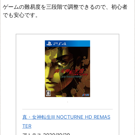
デ
ゲームの難易度を三段階で調整できるので、初心者
ィ
でも安心です。
フ
ィ
ニ
テ
ィ
ブ
エ
デ
ィ
シ
ョ
真・女神転生III NOCTURNE HD REMAS
ン
TER
U
アトラス 2020/10/29