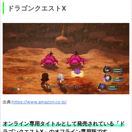
ドラゴンクエストX
ス
ト
X
I
過
ぎ
去
り
し
時
を
出典:
https://www.amazon.co.jp/
求
め
て
オンライン専用タイトルとして発売されている「ド
ラゴンクエストX」のオフライン専用版です。