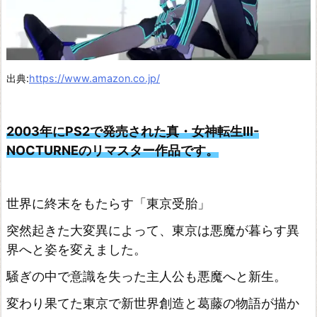
ア
の
ア
ト
出典:
https://www.amazon.co.jp/
リ
エ
2003年にPS2で発売された真・女神転生III-
~
NOCTURNEのリマスター作品です。
ア
ー
世界に終末をもたらす「東京受胎」
ラ
ン
突然起きた大変異によって、東京は悪魔が暮らす異
ド
界へと姿を変えました。
の
騒ぎの中で意識を失った主人公も悪魔へと新生。
錬
変わり果てた東京で新世界創造と葛藤の物語が描か
金