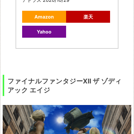
n
d
Amazon
楽天
e
r
Yahoo
t
a
l
e
ファイナルファンタジーXII ザ ゾディ
アック エイジ