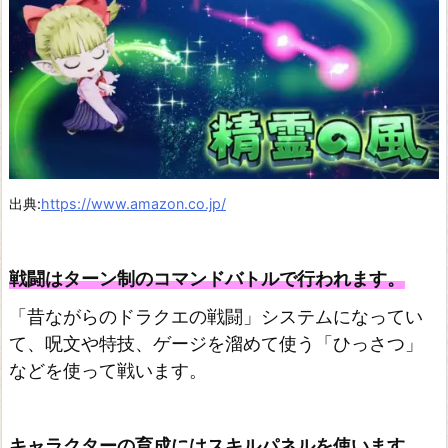
タ
ー
真・
女
神
転
生
出典:
https://www.amazon.co.jp/
I
I
戦闘はターン制のコマンドバトルで行われます。
I
N
「昔ながらのドラクエの戦闘」システムになってい
O
て、呪文や特技、ゲージを溜めて使う「ひっさつ」
C
などを使って戦います。
T
U
キャラクターの育成にはスキルパネルを使います。