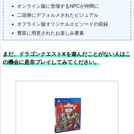
イ
オンライン版に登場するNPCが仲間に
ナ
二頭身にデフォルメされたビジュアル
ル
オフライン版オリジナルエピソードの収録
フ
豊富に用意されたお楽しみ要素
ァ
ン
まだ、ドラゴンクエストXを遊んだことがない人はこ
タ
の機会に是非プレイしてみてください。
ジ
ー
X
I
I
ザ
ゾ
デ