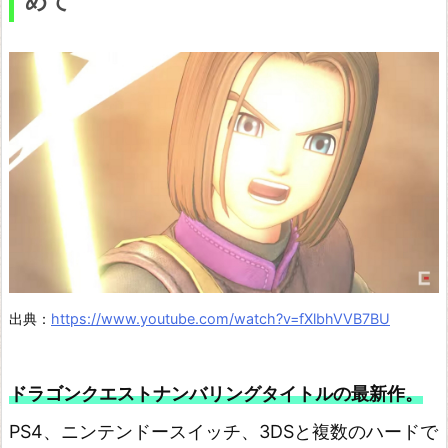
めて
タ
ジ
ー
X/
X
-
2
H
D
R
出典：
https://www.youtube.com/watch?v=fXlbhVVB7BU
e
m
a
ドラゴンクエストナンバリングタイトルの最新作。
s
PS4、ニンテンドースイッチ、3DSと複数のハードで
t