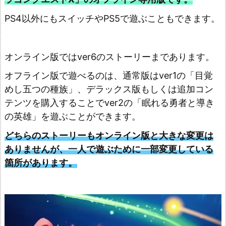
ア
ラ
PS4以外にもスイッチやPS5で遊ぶこともできます。
イ
ア
オンライン版ではver6のストーリーまであります。
ン
オフライン版で遊べるのは、通常版はver1の「目覚
ス・
めし五つの種族」、デラックス版もしくは追加コン
ア
テンツを購入することでver2の「眠れる勇者と導き
ラ
の英雄」を遊ぶことができます。
イ
どちらのストーリーもオンライン版と大きな変更は
ブ
ありませんが、一人で遊ぶために一部変更している
H
箇所があります。
D
リ
マ
ス