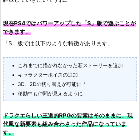
ロ
ス
ト
現在PS4ではパワーアップした「S」版で遊ぶことが
できます。
ス
フ
「S」版では以下のような特徴があります。
ィ
ア
これまでに描かれなかった新ストーリーを追加
い
キャラクターボイスの追加
け
3D、2Dの切り替えが可能に「
に
移動中も仲間が見えるように
え
と
ドラクエらしい王道的RPGの要素はそのままに、現
雪
代風な新要素も組み合わさった作品になっていま
の
す。
セ