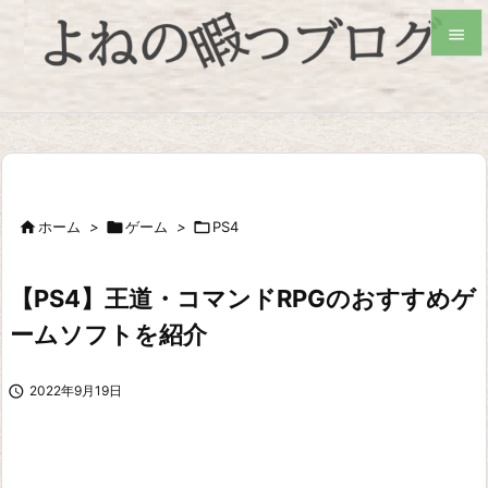


検索

ホーム
>

ゲーム
>

PS4
【PS4】王道・コマンドRPGのおすすめゲ
ームソフトを紹介

2022年9月19日