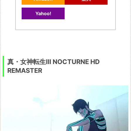
失
わ
Yahoo!
れ
た
伝
承
と
真・女神転生III NOCTURNE HD
秘
REMASTER
密
の
妖
精
~
ル
ル