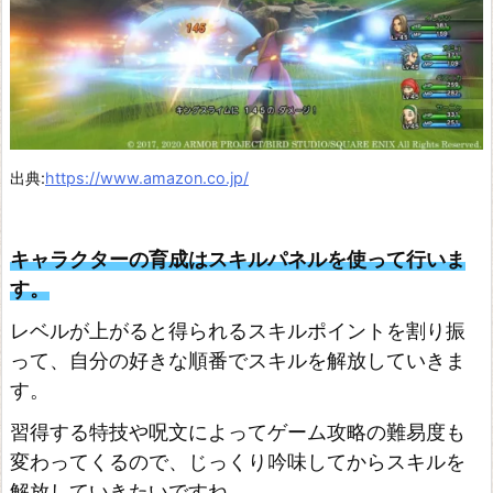
緋
色
の
野
望
ペ
出典:
https://www.amazon.co.jp/
ル
ソ
キャラクターの育成はスキルパネルを使って行いま
ナ
す。
5
レベルが上がると得られるスキルポイントを割り振
ザ・
って、自分の好きな順番でスキルを解放していきま
ロ
す。
イ
習得する特技や呪文によってゲーム攻略の難易度も
ヤ
変わってくるので、じっくり吟味してからスキルを
ル
解放していきたいですね。