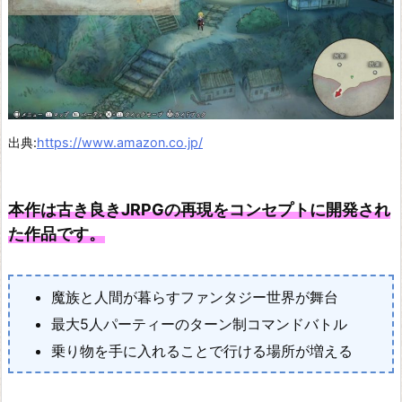
ザ
の
ア
ト
リ
エ
出典:
https://www.amazon.co.jp/
~
常
本作は古き良きJRPGの再現をコンセプトに開発され
闇
た作品です。
の
女
魔族と人間が暮らすファンタジー世界が舞台
王
最大5人パーティーのターン制コマンドバトル
と
乗り物を手に入れることで行ける場所が増える
秘
密