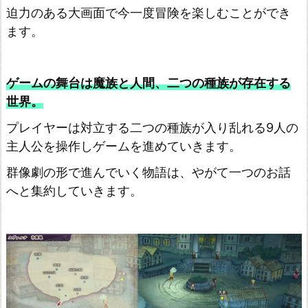
I
迫力のある大画面で今一度冒険を楽しむことができ
N
ます。
A
L
ゲームの舞台は魔族と人間、二つの種族が存在する
F
世界。
A
N
プレイヤーは対立する二つの種族が入り乱れる9人の
T
主人公を操作しゲームを進めていきます。
A
群像劇の形で進んでいく物語は、やがて一つのお話
S
へと集約していきます。
Y
I
X
ラ
イ