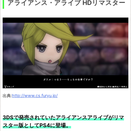
アライアンス・アライブ HDリマスター
I
I
I
R
e
m
a
s
t
e
r
出典:
http://www.cs.furyu.jp/
e
d
3DSで発売されていたアライアンスアライブがリマ
F
スター版としてPS4に登場。