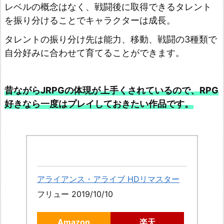
の
レベルの概念はなく、戦闘後に取得できるタレント
隠
を振り分けることでキャラクターは成長。
れ
タレントの振り分け先は能力、移動、戦闘の3種類で
家
自分好みに合わせて育てることができます。
~
ラ
昔ながらJRPGの体現が上手くされているので、RPG
イ
好きなら一度はプレイしておきたい作品です。
ザ
の
ア
ト
リ
アライアンス・アライブ HDリマスター
エ
フリュー 2019/10/10
2
~
Amazon
楽天