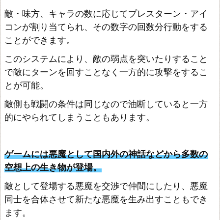
デ
敵・味方、キャラの数に応じてプレスターン・アイ
ィ
コンが割り当てられ、その数字の回数分行動をする
ヴ
ことができます。
ィ
このシステムにより、敵の弱点を突いたりすること
ニ
で敵にターンを回すことなく一方的に攻撃をするこ
テ
とが可能。
ィ:
敵側も戦闘の条件は同じなので油断していると一方
オ
的にやられてしまうこともあります。
リ
ジ
ナ
ゲームには悪魔として国内外の神話などから多数の
ル・
空想上の生き物が登場。
シ
敵として登場する悪魔を交渉で仲間にしたり、悪魔
ン
同士を合体させて新たな悪魔を生み出すこともでき
2
ます。