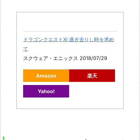
ツ
ナ
F
I
ドラゴンクエストXI 過ぎ去りし時を求め
N
て
A
スクウェア・エニックス 2018/07/29
L
F
Amazon
楽天
A
Yahoo!
N
T
A
S
Y
V