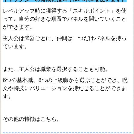
R
レベルアップ時に獲得する「スキルポイント」を使
N
って、自分の好きな順番でパネルを開いていくこと
E
ができます。
H
主人公は武器ごとに、仲間は一つだけパネルを持っ
D
ています。
R
E
M
また、主人公は職業を選択することも可能。
A
6つの基本職、8つの上級職から選ぶことができ、呪
S
文や特技にバリエーションを持たせることができま
T
す。
E
R
その他の特徴はこちら。
フ
ァ