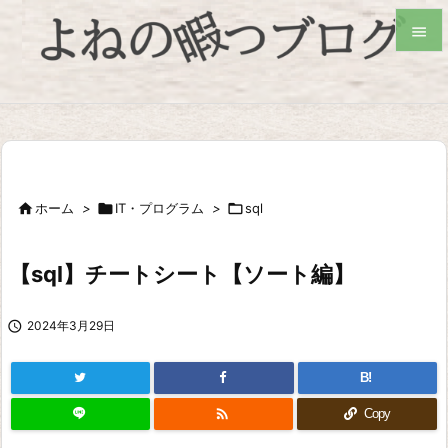


検索

ホーム
>

IT・プログラム
>

sql
【sql】チートシート【ソート編】

2024年3月29日
B!

Copy