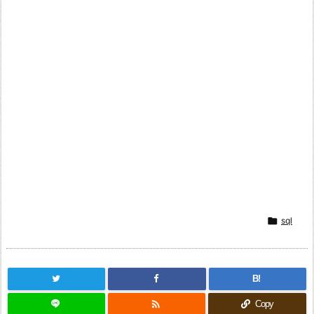

sql
B!

Copy