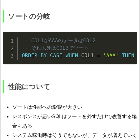
ソートの分岐
-- COL1がAAAのデータはCOL2
-- それ以外はCOL3でソート
ORDER
BY
CASE
WHEN
 COL1 
=
'AAA'
THEN
 
性能について
ソートは性能への影響が大きい
レスポンスが悪いSQLはソートを外すだけで改善する場
合もある
システム稼働時はそうでもないが、データが増えていく