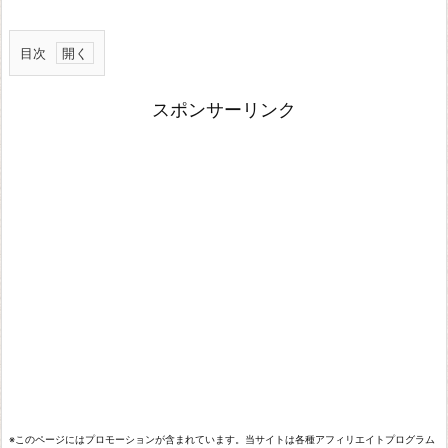
目次
昇
スポンサーリンク
順・
降
順
部
分
文
字
列
で
ソ
ー
※このページにはプロモーションが含まれています。当サイトは各種アフィリエイトプログラム
ト