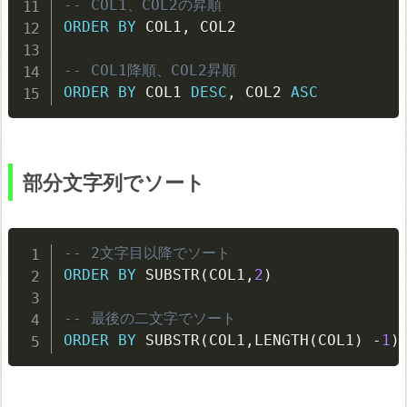
-- COL1、COL2の昇順
の
ORDER
BY
 COL1
,
 COL2

ソ
ー
-- COL1降順、COL2昇順
ト
ORDER
BY
 COL1 
DESC
,
 COL2 
ASC
ソ
ー
ト
部分文字列でソート
の
分
-- 2文字目以降でソート
岐
ORDER
BY
 SUBSTR
(
COL1
,
2
)
性
能
-- 最後の二文字でソート
ORDER
BY
 SUBSTR
(
COL1
,
LENGTH
(
COL1
)
-
1
)
に
つ
い