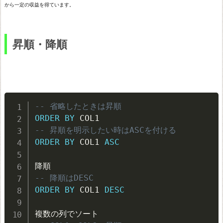
から一定の収益を得ています。
置
き
昇順・降順
換
え
文
字
で
-- 省略したときは昇順
ORDER
BY
ソ
-- 昇順を明示したい時はASCを付ける
ー
ORDER
BY
 COL1 
ASC
ト
N
-- 降順はDESC
U
ORDER
BY
 COL1 
DESC
L
L