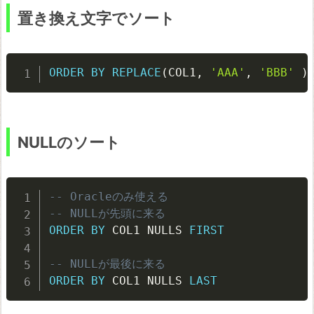
て
置き換え文字でソート
ORDER
BY
REPLACE
(
COL1
,
'AAA'
,
'BBB'
)
NULLのソート
-- Oracleのみ使える
-- NULLが先頭に来る
ORDER
BY
 COL1 NULLS 
FIRST
-- NULLが最後に来る
ORDER
BY
 COL1 NULLS 
LAST