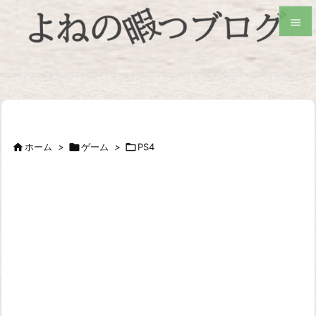


検索

ホーム
>

ゲーム
>

PS4