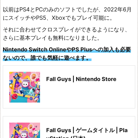
ァ
以前はPS4とPCのみのソフトでしたが、2022年6月
ン
にスイッチやPS5、Xboxでもプレイ可能に。
タ
ジ
それに合わせてクロスプレイができるようになり、
さらに基本プレイも無料になりました。
ー
ク
Nintendo Switch OnlineやPS Plusへの加入も必要
リ
ないので、誰でも気軽に遊べます。
ス
タ
Fall Guys | Nintendo Store
ル
ク
ロ
ニ
ク
Fall Guys | ゲームタイトル | Pla
ル