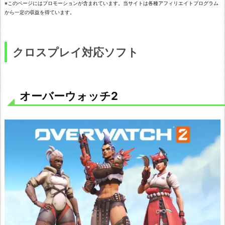
※このページにはプロモーションが含まれています。当サイトは各種アフィリエイトプログラム
ー
から一定の収益を得ています。
バ
ー
クロスプレイ対応ソフト
ウ
ォ
ッ
オーバーウォッチ2
チ
2
F
a
l
l
G
u
y