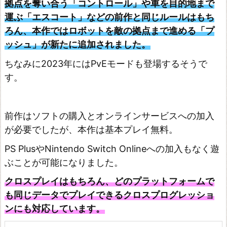
R
拠点を奪い合う「コントロール」や車を目的地まで
オ
運ぶ「エスコート」などの前作と同じルールはもち
ろん、本作ではロボットを敵の拠点まで進める「プ
ン
ッシュ」が新たに追加されました。
ラ
イ
ちなみに2023年にはPvEモードも登場するそうで
す。
ン
O
v
前作はソフトの購入とオンラインサービスへの加入
e
が必要でしたが、本作は基本プレイ無料。
r
PS PlusやNintendo Switch Onlineへの加入もなく遊
c
ぶことが可能になりました。
o
クロスプレイはもちろん、どのプラットフォームで
o
も同じデータでプレイできるクロスプログレッショ
k
ンにも対応しています。
e