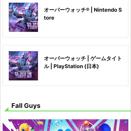
d!
オーバーウォッチ® | Nintendo S
王
tore
国
の
フ
ル
コ
オーバーウォッチ | ゲームタイト
ー
ル | PlayStation (日本)
ス
ニ
ー
ド
Fall Guys
フ
ォ
ー