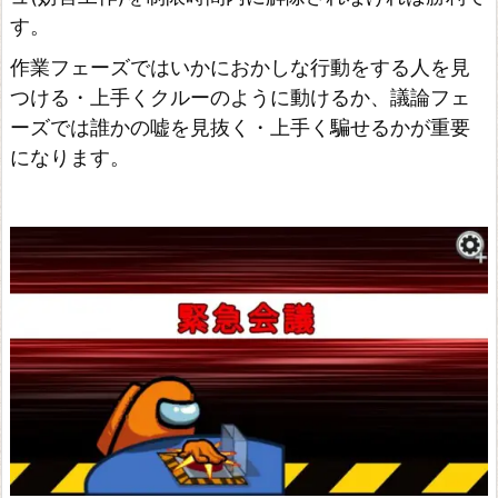
す。
ン
ク
作業フェーズではいかにおかしな行動をする人を見
ラ
つける・上手くクルーのように動けるか、議論フェ
ーズでは誰かの嘘を見抜く・上手く騙せるかが重要
フ
になります。
ト