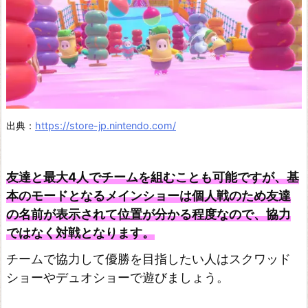
t
ス
ペ
ル
ブ
レ
出典：
https://store-jp.nintendo.com/
イ
ク
友達と最大4人でチームを組むことも可能ですが、基
フ
本のモードとなるメインショーは個人戦のため友達
ァ
の名前が表示されて位置が分かる程度なので、協力
イ
ではなく対戦となります。
ナ
チームで協力して優勝を目指したい人はスクワッド
ル
ショーやデュオショーで遊びましょう。
フ