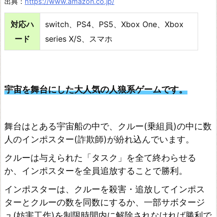
出典：
https://www.amazon.co.jp/
ケ
ッ
対応ハ
switch、PS4、PS5、Xbox One、Xbox
ト
ード
series X/S、スマホ
リ
ー
グ
宇宙を舞台にした大人気の人狼系ゲームです。
フ
ォ
ー
舞台はとある宇宙船の中で、クルー(乗組員)の中に数
人のインポスター(詐欺師)が紛れ込んでいます。
ト
ナ
クルーは与えられた「タスク」を全て終わらせる
イ
か、インポスターを全員追放することで勝利。
ト
インポスターは、クルーを殺害・追放してインポス
マ
ターとクルーの数を同数にするか、一部サボタージ
イ
ュ(妨害工作)を制限時間内に解除されなければ勝利で