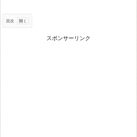
目次
ク
スポンサーリンク
ロ
ス
プ
レ
イ
対
応
ソ
フ
ト
オ