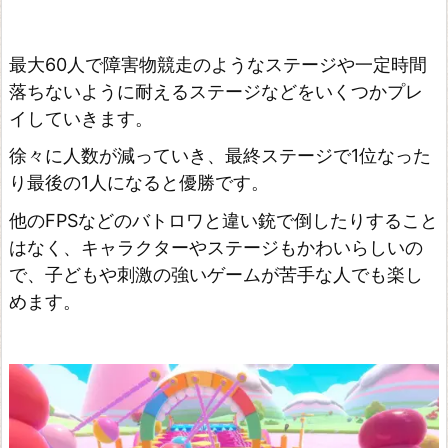
タ
ー
最大60人で障害物競走のようなステージや一定時間
D
落ちないように耐えるステージなどをいくつかプレ
e
イしていきます。
a
徐々に人数が減っていき、最終ステージで1位なった
d
り最後の1人になると優勝です。
b
他のFPSなどのバトロワと違い銃で倒したりすること
y
はなく、キャラクターやステージもかわいらしいの
D
で、子どもや刺激の強いゲームが苦手な人でも楽し
a
めます。
y
l
i
g
h