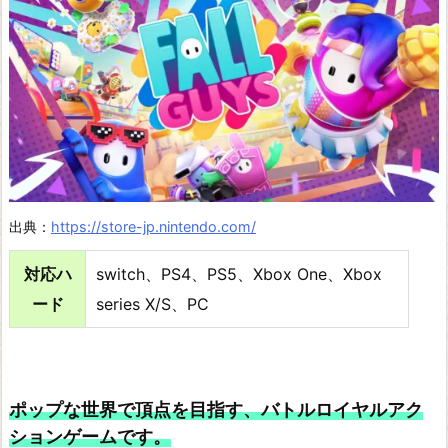
ス
ピ
ー
ド
ホ
ッ
ト・
パ
出典：
https://store-jp.nintendo.com/
ー
対応ハ
switch、PS4、PS5、Xbox One、Xbox
ス
ード
series X/S、PC
ー
ト
リ
マ
ポップな世界で頂点を目指す、バトルロイヤルアク
ス
ションゲームです。