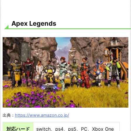
Apex Legends
出典：
https://www.amazon.co.jp/
対応ハード
switch、ps4、ps5、PC、Xbox One