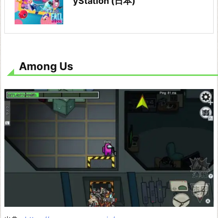
yStation (日本)
リ
マ
ス
タ
ー
Among Us
ド
ラ
ゴ
ン
ク
エ
ス
ト
Ⅹ
ロ