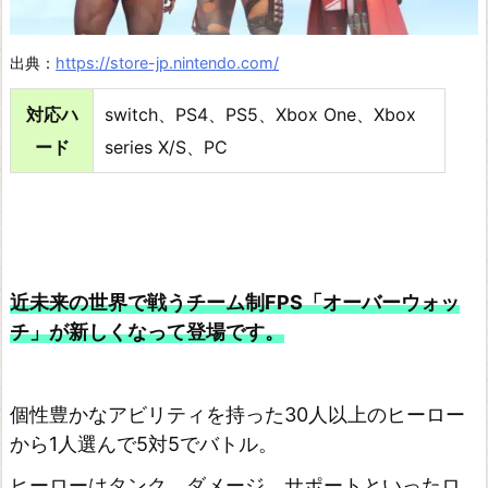
s
A
出典：
https://store-jp.nintendo.com/
m
対応ハ
switch、PS4、PS5、Xbox One、Xbox
o
ード
series X/S、PC
n
g
U
s
A
近未来の世界で戦うチーム制FPS「オーバーウォッ
p
チ」が新しくなって登場です。
e
x
個性豊かなアビリティを持った30人以上のヒーロー
L
から1人選んで5対5でバトル。
e
ヒーローはタンク、ダメージ、サポートといったロ
g