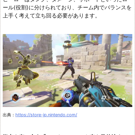
ール(役割)に分けられており、チーム内でバランスを
e
上手く考えて立ち回る必要があります。
n
d
s
ス
ー
パ
ー
ボ
ン
バ
ー
出典：
https://store-jp.nintendo.com/
マ
ン