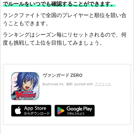
でルールをいつでも確認することができます。
E
ランクファイトで全国のプレイヤーと順位を競い合
P
うこともできます。
P
ランキングはシーズン毎にリセットされるので、何
E
度も挑戦して上位を目指してみましょう。
N
ド
ラ
ゴ
ヴァンガード ZERO
ン
Bushiroad Inc.
無料
posted with
アプリーチ
ク
エ
ス
ト
ラ