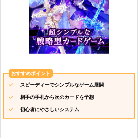
カ
ー
ド
ゲ
ー
ム
ハ
ー
ス
スピーディーでシンプルなゲーム展開
ス
ト
相手の手札から次のカードを予想
ー
初心者にやさしいシステム
ン