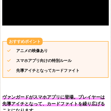
ン
ザ
ー
ド
ロ
ス
アニメの映像あり
ト
ア
スマホアプリ向けの特別ルール
ー
先導アイチとなってカードファイト
カ
イ
ブ
ヴァンガードがスマホアプリに登場。プレイヤーは
遊
先導アイチとなって、カードファイトを繰り広げる
戯
ことになります。