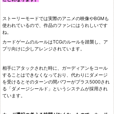
王
デ
ュ
ストーリーモードでは実際のアニメの映像やBGMも
エ
使われているので、作品のファンにはうれしいです
ね。
ル
リ
カードゲームのルールはTCGのルールを踏襲し、ア
ン
プリ向けに少しアレンジされています。
ク
ス
相手にアタックされた時に、ガーディアンをコール
シ
することはできなくなっており、代わりにダメージ
ャ
を受けるとそのターンの間パワーがプラス5000され
ド
る「ダメージシールド」というシステムが採用され
ウ
ています。
バ
ー