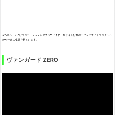
R
O
メ
ソ
※このページにはプロモーションが含まれています。当サイトは各種アフィリエイトプログラム
ロ
から一定の収益を得ています。
ギ
ア
ヴァンガード ZERO
カ
ー
ド
ゲ
ー
ム
ゼ
ノ