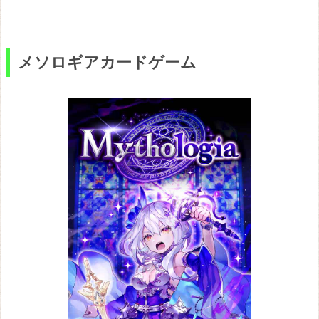
イ
バ
ル
メソロギアカードゲーム
ズ
グ
ウ
ェ
ン
ト
ウ
ィ
ッ
チ
ャ
ー