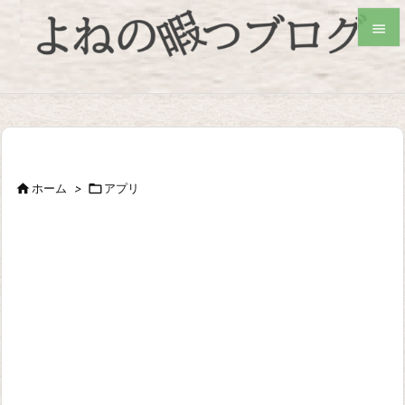


検索

ホーム
>

アプリ