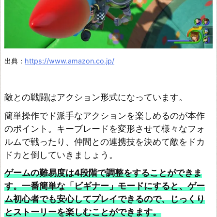
ぽ
の
島
チ
出典：
https://www.amazon.co.jp/
ョ
コ
ボ
敵との戦闘はアクション形式になっています。
の
簡単操作でド派手なアクションを楽しめるのが本作
不
のポイント。キーブレードを変形させて様々なフォ
思
ルムで戦ったり、仲間との連携技を決めて敵をドカ
議
ドカと倒していきましょう。
な
ゲームの難易度は4段階で調整をすることができま
ダ
す。一番簡単な「ビギナー」モードにすると、ゲー
ン
ム初心者でも安心してプレイできるので、じっくり
ジ
とストーリーを楽しむことができます。