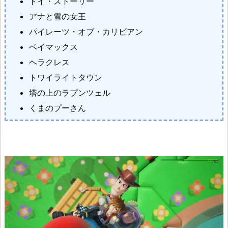
ル
トイ・ストーリー
ダ
アナと雪の女王
ー
パイレーツ・オブ・カリビアン
ズ
ベイマックス
2
ヘラクレス
破
トワイライトタウン
壊
塔の上のラプンツェル
神
くまのプーさん
シ
ド
ー
と
か
ら
っ