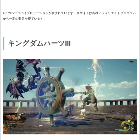
ル
※このページにはプロモーションが含まれています。当サイトは各種アフィリエイトプログラム
ド
から一定の収益を得ています。
オ
ブ
キングダムハーツⅢ
フ
ァ
イ
ナ
ル
フ
ァ
ン
タ
ジ
ー