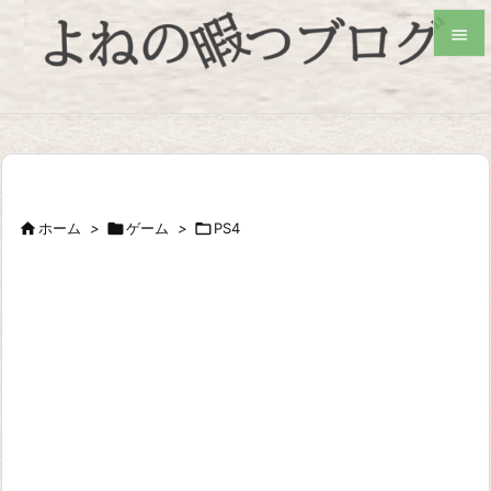


検索

ホーム
>

ゲーム
>

PS4