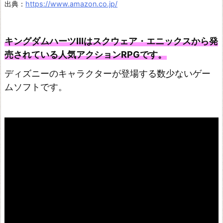
出典：
https://www.amazon.co.jp/
二
ノ
キングダムハーツⅢはスクウェア・エニックスから発
国
売されている人気アクションRPGです。
白
き
ディズニーのキャラクターが登場する数少ないゲー
ムソフトです。
聖
灰
の
女
王
R
E
M
A
S