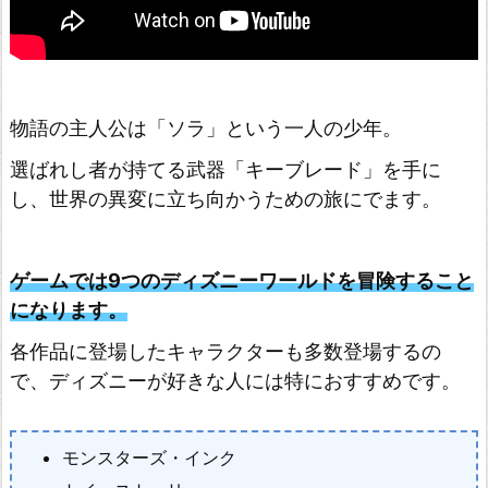
T
E
R
E
物語の主人公は「ソラ」という一人の少年。
D
選ばれし者が持てる武器「キーブレード」を手に
ド
し、世界の異変に立ち向かうための旅にでます。
ラ
ゴ
ゲームでは9つのディズニーワールドを冒険すること
ン
になります。
ク
各作品に登場したキャラクターも多数登場するの
エ
で、ディズニーが好きな人には特におすすめです。
ス
ト
ビ
モンスターズ・インク