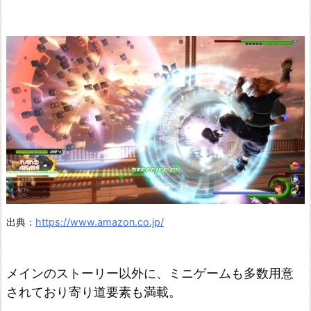
ョ
ン
エ
ブ
リ
バ
デ
ィ!
出典：
https://www.amazon.co.jp/
メインのストーリー以外に、ミニゲームも多数用意
されており寄り道要素も満載。