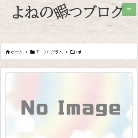


検索

ホーム
>

IT・プログラム
>

sql