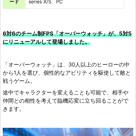
ード
series X/S、PC
x
L
e
g
6対6のチーム制FPS「オーバーウォッチ」が、5対5
e
にリニューアルして登場しました。
n
d
「オーバーウォッチ」は、30人以上のヒーローの中
s
から1人を選び、個性的なアビリティを駆使して敵と
コ
戦うゲーム。
ー
途中でキャラクターを変えることも可能で、相手や
ル
仲間との相性を考えて臨機応変に立ち回ることがで
オ
きます。
ブ
デ
ュ