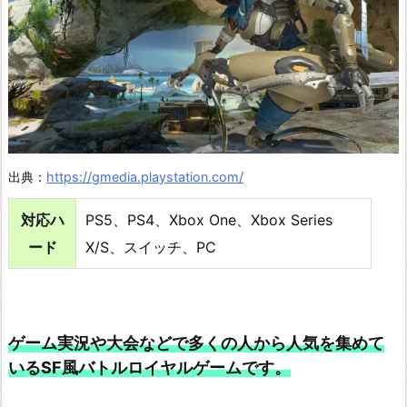
T
Y
G
E
A
R
出典：
https://gmedia.playstation.com/
-
S
対応ハ
PS5、PS4、Xbox One、Xbox Series
T
ード
X/S、スイッチ、PC
R
I
V
ゲーム実況や大会などで多くの人から人気を集めて
E
いるSF風バトルロイヤルゲームです。
-
A