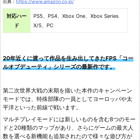
出典：
https://www.amazon.co.jp/
R
I
対応ハー
PS5、PS4、Xbox One、Xbox Series
G
ド
X/S、PC
I
N
O
20年近くに渡って作品を生み出してきたFPS「コー
v
ルオブデューティ」シリーズの最新作です。
e
r
c
第二次世界大戦の末期を描いた本作のキャンペーン
モードでは、特殊部隊の一員としてヨーロッパや太
o
平洋といった前線で戦います。
o
k
マルチプレイモードには新しいものを含む8つのモー
ドと20種類のマップがあり、さらにゲームの最大人
e
数を選べる新機能も追加されたので様々な遊び方が
d!