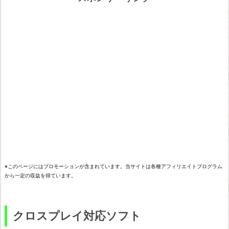
ス
プ
レ
イ
対
応
ソ
フ
ト
オ
※このページにはプロモーションが含まれています。当サイトは各種アフィリエイトプログラム
ー
から一定の収益を得ています。
バ
ー
クロスプレイ対応ソフト
ウ