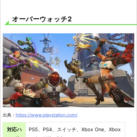
ォ
ッ
オーバーウォッチ2
チ
2
F
a
l
l
G
u
y
s
A
出典：
https://www.playstation.com/
p
対応ハ
PS5、PS4、スイッチ、Xbox One、Xbox
e