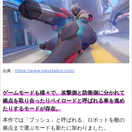
ー
テ
ィ
ヴ
ァ
ン
ガ
ー
出典：
https://www.playstation.com/
ド
コ
ゲームモードも様々で、攻撃側と防衛側に分かれて
ー
拠点を取り合ったりペイロードと呼ばれる車を進め
ル
たりするモードが存在。
オ
本作では「プッシュ」と呼ばれる、ロボットを敵の
ブ
拠点まで運ぶモードも新たに加わりました。
デ