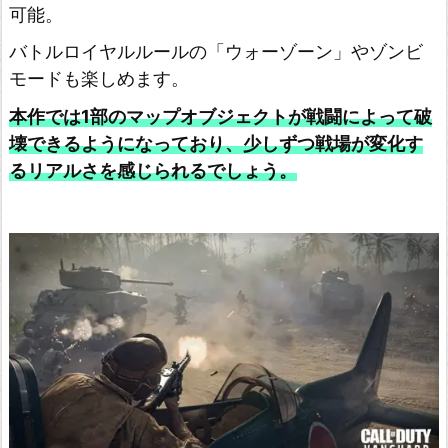
可能。
王
国
バトルロイヤルルールの「ウォーゾーン」やゾンビ
モードも楽しめます。
の
フ
本作では1部のマップオブジェクトが戦闘によって破
ル
壊できるようになっており、少しずつ戦場が変化す
コ
るリアルさを感じられるでしょう。
ー
ス
B
o
r
d
e
r
l