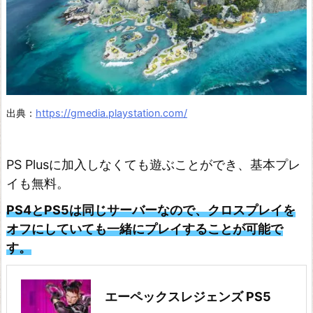
T
R
A
N
G
E
出典：
https://gmedia.playstation.com/
R
O
PS Plusに加入しなくても遊ぶことができ、基本プレ
F
イも無料。
P
PS4とPS5は同じサーバーなので、クロスプレイを
A
オフにしていても一緒にプレイすることが可能で
R
す。
A
D
エーペックスレジェンズ‎ PS5
I