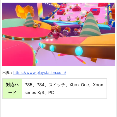
ド
ウ
ォ
ー
レ
イ
ン
ボ
ー
出典：
https://www.playstation.com/
シ
対応ハ
PS5、PS4、スイッチ、Xbox One、Xbox
ッ
ード
series X/S、PC
ク
ス
エ