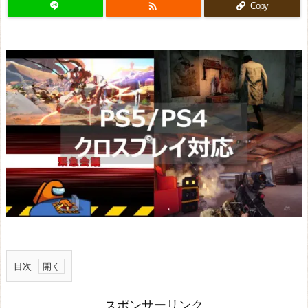

Copy
目次
ク
スポンサーリンク
ロ