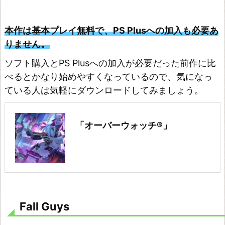
ュ
ー
本作は基本プレイ無料で、PS Plusへの加入も必要あ
テ
りません。
ィ
ソフト購入とPS Plusへの加入が必要だった前作に比
ー
べるとかなり始めやすくなっているので、気になっ
ブ
ている人は気軽にダウンロードしてみましょう。
ラ
ッ
「オーバーウォッチ®」
ク
オ
プ
ス
コ
Fall Guys
ー
ル