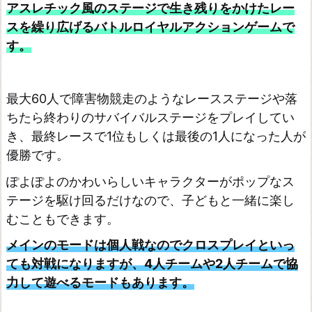
ク
アスレチック風のステージで生き残りをかけたレー
ス
スを繰り広げるバトルロイヤルアクションゲームで
ト
す。
ラ
ク
最大60人で障害物競走のようなレースステージや落
シ
ちたら終わりのサバイバルステージをプレイしてい
ョ
き、最終レースで1位もしくは最後の1人になった人が
ン
優勝です。
レ
ぽよぽよのかわいらしいキャラクターがポップなス
イ
テージを駆け回るだけなので、子どもと一緒に楽し
ン
むこともできます。
ボ
メインのモードは個人戦なのでクロスプレイといっ
ー
ても対戦になりますが、4人チームや2人チームで協
シ
力して遊べるモードもあります。
ッ