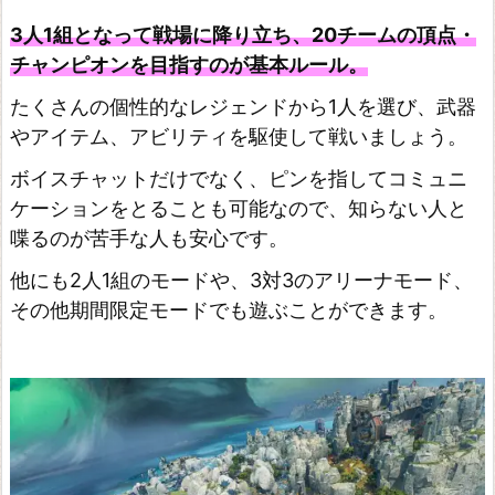
m
3人1組となって戦場に降り立ち、20チームの頂点・
チャンピオンを目指すのが基本ルール。
o
n
たくさんの個性的なレジェンドから1人を選び、武器
g
やアイテム、アビリティを駆使して戦いましょう。
U
ボイスチャットだけでなく、ピンを指してコミュニ
s
ケーションをとることも可能なので、知らない人と
フ
喋るのが苦手な人も安心です。
ァ
他にも2人1組のモードや、3対3のアリーナモード、
ー
その他期間限定モードでも遊ぶことができます。
ク
ラ
イ
6
S