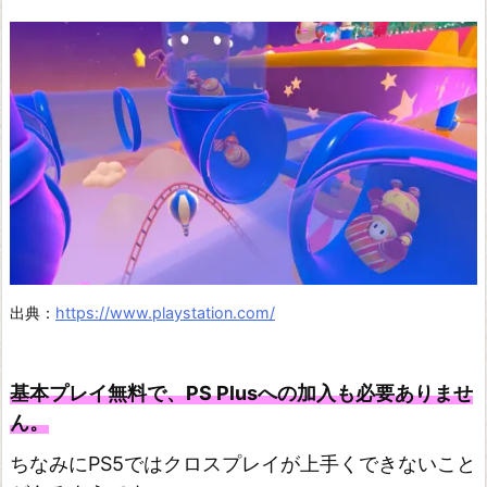
ク
ス・
シ
ー
ジ
D
e
a
d
b
出典：
https://www.playstation.com/
y
D
基本プレイ無料で、PS Plusへの加入も必要ありませ
a
ん。
y
ちなみにPS5ではクロスプレイが上手くできないこと
l