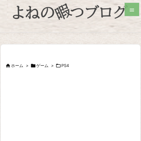


検索

ホーム
>

ゲーム
>

PS4