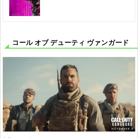
S
E
F
I
N
コール オブ デューティ ヴァンガード
A
L
F
A
N
T
A
S
Y
O