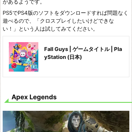
があるようです。
i
PS5でPS4版のソフトをダウンロードすれば問題なく
g
遊べるので、「クロスプレイしたいけどできな
h
い！」という人は試してみてください。
t
フ
Fall Guys | ゲームタイトル | Pla
ォ
yStation (日本)
ー
ト
ナ
イ
ト
Apex Legends
G
U
I
L