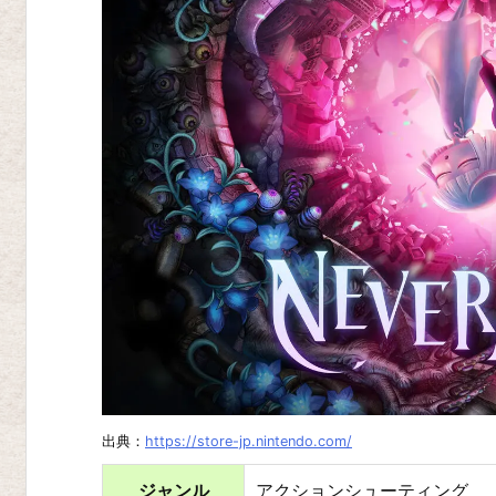
ガ
ー
デ
ン
B
e
h
i
n
d
t
h
e
F
出典：
https://store-jp.nintendo.com/
r
ジャンル
アクションシューティング