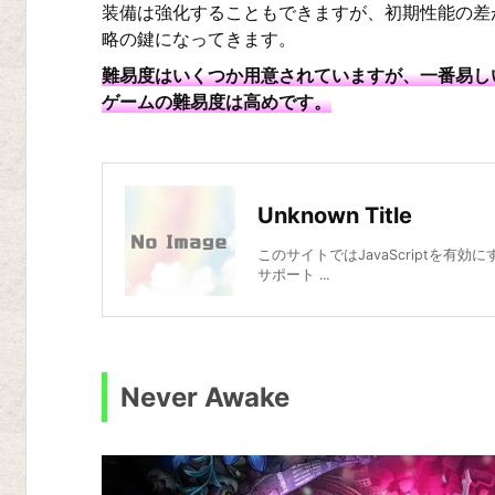
装備は強化することもできますが、初期性能の差
v
略の鍵になってきます。
e
難易度はいくつか用意されていますが、一番易し
T
ゲームの難易度は高めです。
o
g
e
Unknown Title
t
このサイトではJavaScriptを有効
h
サポート ...
e
r
ク
Never Awake
ラ
ウ
ド・