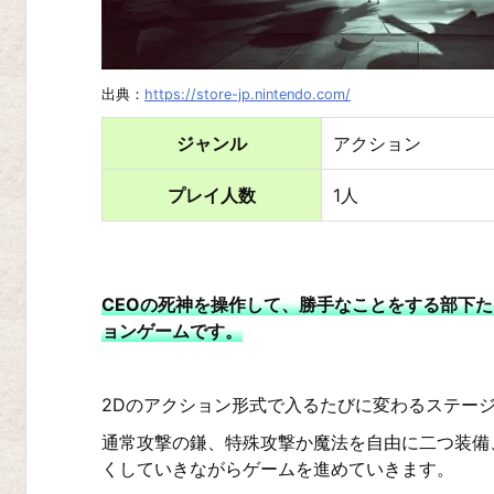
I
–
空
出典：
https://store-jp.nintendo.com/
と
ジャンル
アクション
風
の
プレイ人数
1人
哀
歌
D
CEOの死神を操作して、勝手なことをする部下
o
ョンゲームです。
n’t
S
2Dのアクション形式で入るたびに変わるステー
t
通常攻撃の鎌、特殊攻撃か魔法を自由に二つ装備
a
くしていきながらゲームを進めていきます。
r