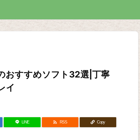
おすすめソフト32選|丁寧
レイ

LINE
RSS
Copy