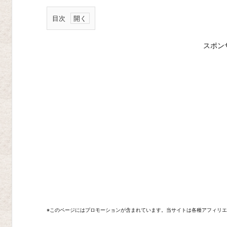
目次
H
スポン
a
v
e
A
N
i
c
e
D
e
a
※このページにはプロモーションが含まれています。当サイトは各種アフィリ
t