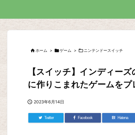

ホーム
>

ゲーム
>

ニンテンドースイッチ
【スイッチ】インディーズの
に作りこまれたゲームをプ

2023年6月14日
Twitter
Facebook
B!
Hatena